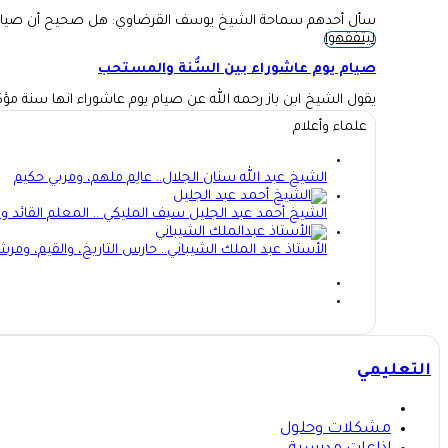
سأل أحدهم سماحة الشيخ يوسف القرضاوي: هل صحيح أن صيام ع
ليتفقهوا
صيام يوم عاشوراء بين السُّنة والمستحب
يقول الشيخ ابن باز رحمه الله عن صيام يوم عاشوراء انها سنة م
علماء وأعلام
الشيخ عبد الله سنان الجلال.. عالِم ملهم، ومربي حكيم
الشيخ أحمد عبد الجليل سيف المليكي .. المعلم القائد وا
الأستاذ عبد الملك الشيباني.. حارس التاريخ، والقيم، ومرش
التعليمي
مشكلات وحلول