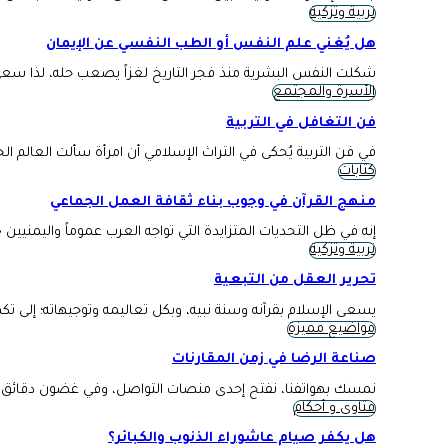
تربية وتزكية
هل يُغني علم النفس أو الطب النفسي عن الإيمان
شكلت النفس البشرية منذ فجر التاريخ لغزاً يصعب حله، لذا سع
الأسرة والمجتمع
فن التغافل في التربية
في فن التربية يُحكى في التراث الإسلامي أن امرأة سألت العالم 
كتابات
منهج القرآن في وجوب بناء ثقافة العمل الجماعي
إنه في ظل التحديات المتزايدة التي تواجه العرب عموماً واليمني
تربية وتزكية
تحرير العقل من التبعية
يسعى الإسلام بقرآنه وسنة نبيه، وبكل تعاليمه وتوجيهاته؛ إلى 
مواضيع مميزة
صناعة الرضا في زمن المقارنات
نمسك بهواتفنا، نفتح إحدى منصات التواصل، وفي غضون دقائق مع
فتاوى و أحكام
هل يكفر صيام عاشوراء الذنوب والكبائر؟