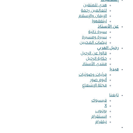
إسلاميات
هدى للمتقين
للعالمين رحمة
الإيمان والإسلام
ليتفقهوا
عن الأستاذ
سيرة ذاتية
سيرة ومسيرة
نبضات المحبين
رحيل المربي
قالوا عن الرحيل
حكاية الرحيل
منتدى الأستاذ
ميديا
مرئيات وصوتيات
ألبوم صور
مجلة الإشعاع
تابعنا
فيسبوك
X
يوتيوب
انستقرام
تيلقرام