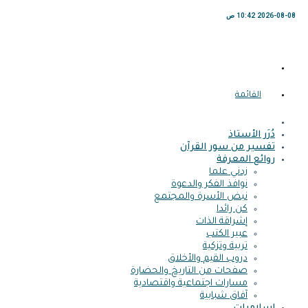
2026-08-08 10:42 ص
القائمة
دُرَر الأستاذ
تفسير من سور القرآن
روائع المعرفة
زدني علما
نوافذ الفكر والدعوة
نبض الأسرة والمجتمع
كن رائدا
إشراقة الذات
عبير الكتب
تربية وتزكية
دروب القيم والأخلاق
صفحات من التاريخ والحضارة
مسارات اجتماعية واقتصادية
آفاق شبابية