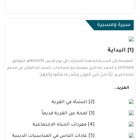
سيرة ومسيرة
[1] البداية
المقدمة كان البدء بكتابة هذه المذكرات في يوم الإثنين 1439/1/19هـ الموافق
2017/10/9 م الحمد لله الذي بنعمته تتم الصالحات، الحمد لله القائل في محكم
كتابه الكريم: ﴿إِنَّا نَحْنُ نُحْيِي الْمَوْتَىٰ وَنَكْتُبُ مَا قَدَّمُوا وَآثَارَهُمْ ۚ…
المزيد..
[2] النشأة في القرية
[3] لمحة عن القرية قديماً
[4] مفردات الحياة الاجتماعية
[5] عادات الناس في المناسبات الدينية