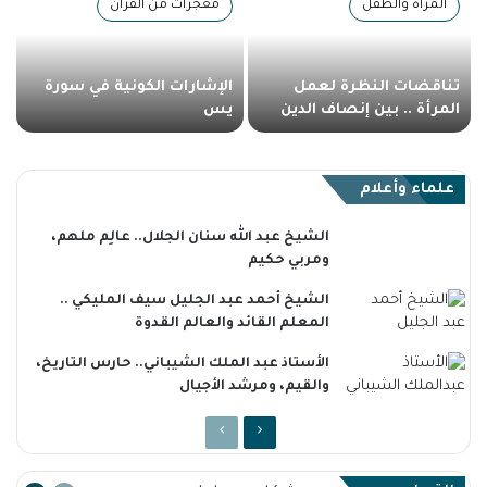
المرأة والطفل
معجزات من القرآن
تناقضات النظرة لعمل
الإشارات الكونية في سورة
المرأة .. بين إنصاف الدين
يس
وإجحاف العادات
علماء وأعلام
الشيخ عبد الله سنان الجلال.. عالِم ملهم،
ومربي حكيم
الشيخ أحمد عبد الجليل سيف المليكي ..
المعلم القائد والعالم القدوة
الأستاذ عبد الملك الشيباني.. حارس التاريخ،
والقيم، ومرشد الأجيال