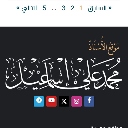
« السابق
1
2
3
…
5
التالي »