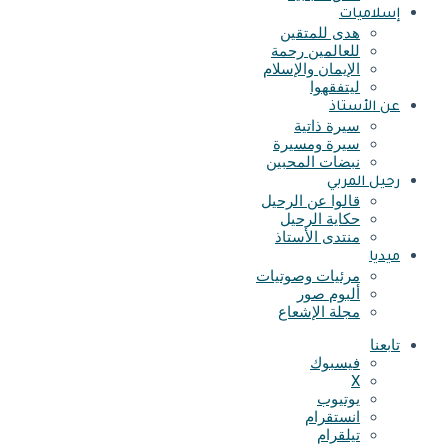
إسلاميات
هدى للمتقين
للعالمين رحمة
الإيمان والإسلام
ليتفقهوا
عن الأستاذ
سيرة ذاتية
سيرة ومسيرة
نبضات المحبين
رحيل المربي
قالوا عن الرحيل
حكاية الرحيل
منتدى الأستاذ
ميديا
مرئيات وصوتيات
ألبوم صور
مجلة الإشعاع
تابعنا
فيسبوك
X
يوتيوب
انستقرام
تيلقرام