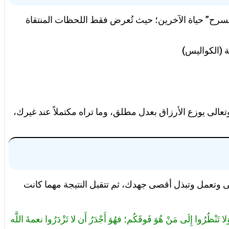
بـ “مسرح” حياة الآخرين؛ حيث تُعرض فقط اللحظات المنتقاة
 (الكواليس)
لبال). الله سبحانه وتعالى يوزع الأرزاق بعدل مطلق، وما تراه مكتملاً عند غيرك،
ى وتعمل وتبذل أقصى جهدك، ثم تتقبل النتيجة مهما كانت
 تَنْظُرُوا إِلَى مَنْ هُوَ فَوقَكُم؛ فهُوَ أَجْدَرُ أَن لا تَزْدَرُوا نعمةَ اللَّه