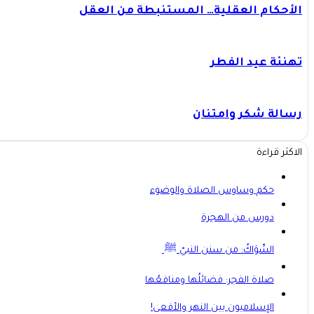
الأحكام العقلية… المستنبطة من العقل
تهنئة عيد الفطر
رسالة شكر وامتنان
الاكثر قراءة
حكم وساوس الصلاة والوضوء
دورس من الهجرة
السِّوَاكُ: من سنن النبيّ ﷺ
صلاة الفجر: فضائلُها ومنافعُها
الإسلاميون بين النهر والأفعى!