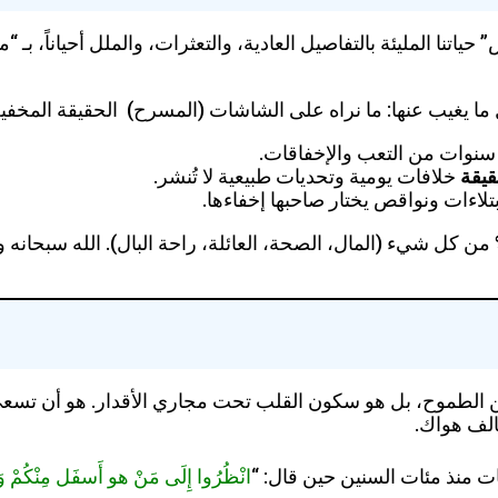
حياتنا المليئة بالتفاصيل العادية، والتعثرات، والملل أحياناً، 
ما يغيب عنها: ما نراه على الشاشات (المسرح) الحقيقة المخفية
نوات من التعب والإخفاقات.
قيقة
خلافات يومية وتحديات طبيعية لا تُنشر.
تلاءات ونواقص يختار صاحبها إخفاءها.
 يوجد إنسان على وجه الأرض يملك نسبة 100% من كل شيء (المال، الصحة، العائلة، راحة ا
 عن الطموح، بل هو سكون القلب تحت مجاري الأقدار. هو أن تسع
الف هواك.
ات منذ مئات السنين حين قال: “
انْظُرُوا إِلَى مَنْ هو أَسفَل مِنْكُمْ وَلا