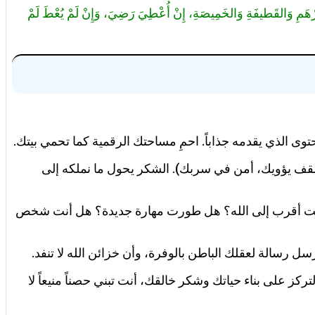
ِّرْهَمِ وَالقَطيفَةِ وَالخَمِيصَةِ، إِنْ أُعْطِيَ رَضِيَ، وَإِنْ لَمْ يُعْطَ لَمْ
وى الذي يقدمه جذاباً. احمِ مساحتك الرقمية كما تحمي بيتك.
سقف يؤويك، أمن في سربك). الشكر يحول ما نملكه إلى
ل أنت أقرب إلى الله؟ هل طورت مهارة جديدة؟ هل أنت شخص
رسل رسالة لعقلك الباطن بالوفرة، وأن خزائن الله لا تنفد.
 على بناء حياتك وشكر خالقك، أنت تبني حصناً منيعاً لا