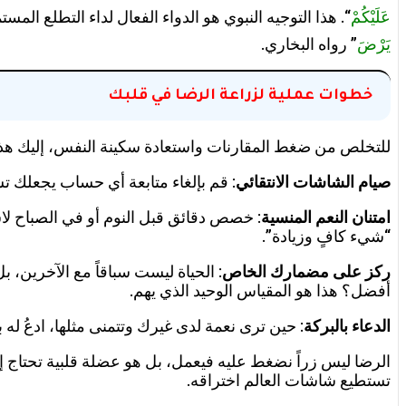
عَلَيْكُمْ
“. هذا التوجيه النبوي هو الدواء الفعال لداء التطلع المستم
يَرْضَ
” رواه البخاري.
خطوات عملية لزراعة الرضا في قلبك
للتخلص من ضغط المقارنات واستعادة سكينة النفس، إليك هذه ا
صيام الشاشات الانتقائي
: قم بإلغاء متابعة أي حساب يجعلك تش
امتنان النعم المنسية
: خصص دقائق قبل النوم أو في الصباح ل
“شيء كافٍ وزيادة”.
ركز على مضمارك الخاص
: الحياة ليست سباقاً مع الآخري
أفضل؟ هذا هو المقياس الوحيد الذي يهم.
الدعاء بالبركة
: حين ترى نعمة لدى غيرك وتتمنى مثلها، ادعُ له 
الرضا ليس زراً نضغط عليه فيعمل، بل هو عضلة قلبية تحتاج إ
تستطيع شاشات العالم اختراقه.