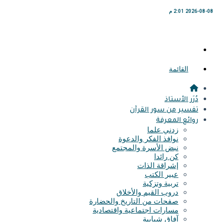
2026-08-08 2:01 م
القائمة
دُرَر الأستاذ
تفسير من سور القرآن
روائع المعرفة
زدني علما
نوافذ الفكر والدعوة
نبض الأسرة والمجتمع
كن رائدا
إشراقة الذات
عبير الكتب
تربية وتزكية
دروب القيم والأخلاق
صفحات من التاريخ والحضارة
مسارات اجتماعية واقتصادية
آفاق شبابية