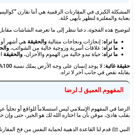
المشكلة الكبرى في المقارنات الرقمية هي أننا نقارن “كواليس” 
بعناية والمفلترة لتظهر بأبهى حُلة.
لتوضيح هذه الفجوة، دعنا ننظر إلى ما تعرضه الشاشات مقابل 
ما نراه:
إنجازات ونجاحات متتالية
والحقيقة
هي أشهر أو س
ما نراه:
علاقات أسرية وزوجية خالية من الشوائب،
والح
ما نراه:
حياة تبدو خالية من الهموم والأحزان،
والحقيقة
اب
حقيقة غائبة:
لا
يقابله نقص في جانب آخر لا تراه.
المفهوم العميق لـ لرضا
الرضا في المفهوم الإسلامي ليس استسلاماً للواقع أو تخلياً
بقلب هادئ، موقن بأن ما اختاره الله لك هو الخير، حتى وإن خ
النبي ﷺ قدم لنا القاعدة الذهبية لحماية النفس من فخ المقارن