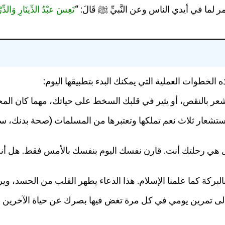
ر لما في أيدي الناس وعن النَّبيِّ ﷺ قَالَ: “
تَعِسَ عبْدُ الدِّينَارِ وَالد
لخطوات العملية التي يمكنك البدء بتطبيقها اليوم:
عر بالنقص، أو يثير في قلبك السخط على حياتك، مهما كان المحت
استشعار ثلاث نعم تملكها وتعتبرها من المسلمات (صحة بدنك، 
ن، بل هي رحلتك أنت. قارن نفسك اليوم بنفسك بالأمس فقط. ه
بالبركة كما علمنا الإسلام. هذا الدعاء يطهر القلب من الحسد، وي
لى تمرين يومي في كل مرة تغض فيها بصرك عن حياة الآخرين لتركز