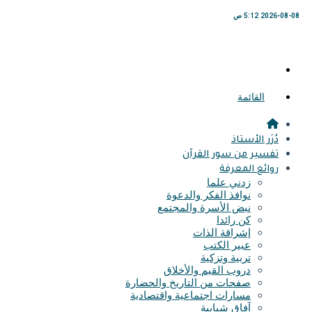
2026-08-08 5:12 ص
القائمة
دُرَر الأستاذ
تفسير من سور القرآن
روائع المعرفة
زدني علما
نوافذ الفكر والدعوة
نبض الأسرة والمجتمع
كن رائدا
إشراقة الذات
عبير الكتب
تربية وتزكية
دروب القيم والأخلاق
صفحات من التاريخ والحضارة
مسارات اجتماعية واقتصادية
آفاق شبابية