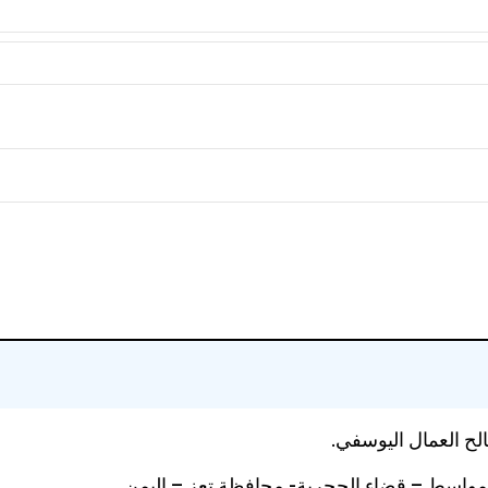
لح العمال اليوسفي.
المواسط – قضاء الحجرية- محافظة تعز – اليمن.