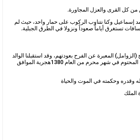
 من كل القرى والعزل المجاورة.
مد إسماعيل وكنا نتناوب الركوب على حمار واحد، حيث لم
فات تستغرق أياماً صعوداً ونزولا في الطرق الجبلية.
الزوامل) المعبرة عن الفرح بعودتهم، وقد استقبلنا الوالد
بذات الطريقة عند عودته من رحلة الحج، ولكن القدر لم يمهل والدي بعد عودته من رحلة الحج سوى ثلاثة أسابيع ليوافيه الأجل المحتوم في شهر محرم من العام 1380هجرية الموافق
لله وقدره وحكمته في الموت والحياة
 الملك