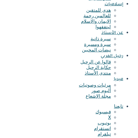
إسلاميات
هدى للمتقين
للعالمين رحمة
الإيمان والإسلام
ليتفقهوا
عن الأستاذ
سيرة ذاتية
سيرة ومسيرة
نبضات المحبين
رحيل المربي
قالوا عن الرحيل
حكاية الرحيل
منتدى الأستاذ
ميديا
مرئيات وصوتيات
ألبوم صور
مجلة الإشعاع
تابعنا
فيسبوك
X
يوتيوب
انستقرام
تيلقرام