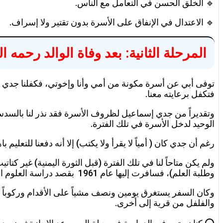
🔹 الخلق الحسن في التعامل مع الناس.
🔹 الاعتدال في الإنفاق على الأسرة بدون تقتير ولا إسراف.
المرحلة الثانية: بعد وفاة الوالد رحمه ال
توفى أبي عن أسرة مكونة من أمي وأنا وإخوتي، فكفلنا جدي إس
فتكفل برعايته معنا.
وتقديراً من جدي إسماعيل لظروف الأسرة فقد نذر لنا بالسدس 
الوحيد لدخل الأسرة في تلك الفترة.
رغم أن جدي كان ( أمياً لا يقرأ ولا يكتب) إلا أنه دفعنا للتعليم
ولم يكن متاحاً لنا في تلك الفترة (قبل الثورة اليمنية) غير كت
وطلبة العلم)، فسافرت إليها عام 1961 بقصد دراسة العلوم الشرعية مع مجموعة من الطلاب منهم (عبد الواحد محمد غالب، وشرف عبد العزيز الفتيح، وعبدالله منصور محمد غالب ).
وكان السفر يستغرق يومين ونصف مشياً على الأقدام وركوباً على
والفلفل من قرية إلى أخرى.