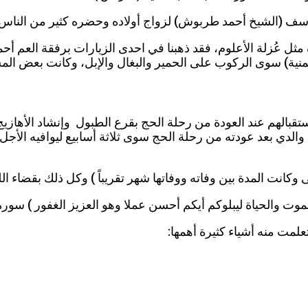
يوسف (الشيخ أحمد طربوش) لزواج أولاده وحضره كثير من الناس
ل عُزلة الأعلوم، فقد ذهبنا في احدى الزيارات برفقة العم أح
نية) سوى الركوب على الحمير والبغال والإبل، وكانت بعض المسا
تقبالهم عند العودة من رحلة الحج بقرع الطبول وإنشاد الأهازيج (
 وكانت المدة بين وفاته ووفاتها شهر تقريباً ) وكل ذلك بقضاء ا
وت والحياة ليبلوكم أيكم أحسن عملا وهو العزيز الغفور ) سورة
لمت منه أشياء كثيرة أهمها: