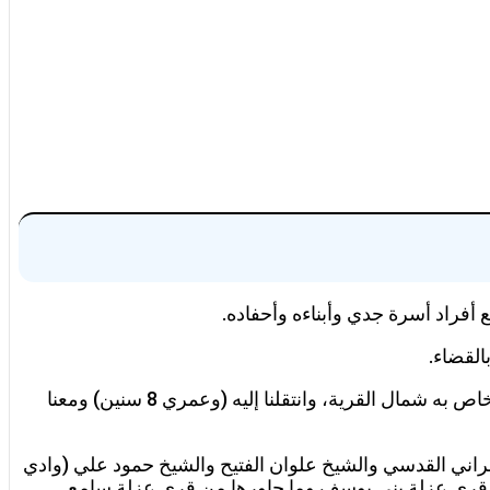
 أفراد أسرة جدي وأبناءه وأحفاده.
القضاء.
ونظرا لحاجة الوالد لمكان أكثر اتساعاً ليستقبل فيه الناس، وتخفيفاً من الازدحام في دار جدي القديم فقد قرر الوالد بناء منزل خاص به شمال القرية، وانتقلنا إليه (وعمري 8 سنين) ومعنا
راني القدسي والشيخ علوان الفتيح والشيخ حمود علي (وادي
ن قرى عزلة بني يوسف وما جاورها من قرى عزلة سامع.