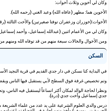
وكان لي أخوين وثلاث أخوات:
الأخوين هما: مطهر (عافاه الله) وعبد الغني (رحمه الله).
الأخوات:(خوزران وزعفران توفتا صغيرتين) والأخت الثالثة (رقية 
وكان لي من الأعمام اثنين (عبدالله إسماعيل، وأحمد إسماعيل
ومن الأخوال والخالات سبعة منهم من قد توفاه الله ومنهم من ل
السكن
في البداية كنا نسكن في دار جدي القديم في قرية النجيد الأسف
وتم تخصيص غرفة فوق السطح لأبي يستقبل فيها الناس ويقضي ب
جدي إسماعيل وأخت جدي (درة).
درس والدي العلوم الشرعية على يد عدد من علماء الشريعة م
الحربية بني يوسف) وأخذ منهم إجازة في القضاء تم اعتماده 