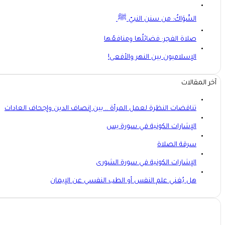
السِّوَاكُ: من سنن النبيّ ﷺ
صلاة الفجر: فضائلُها ومنافعُها
الإسلاميون بين النهر والأفعى!
آخر المقالات
تناقضات النظرة لعمل المرأة .. بين إنصاف الدين وإجحاف العادات
الإشارات الكونية في سورة يس
سرقة الصلاة
الإشارات الكونية في سورة الشورى
هل يُغني علم النفس أو الطب النفسي عن الإيمان