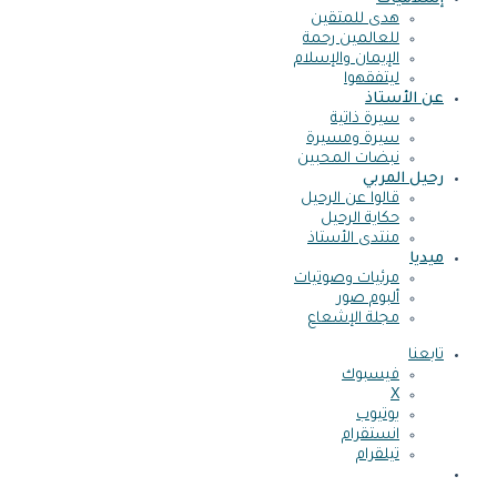
هدى للمتقين
للعالمين رحمة
الإيمان والإسلام
ليتفقهوا
عن الأستاذ
سيرة ذاتية
سيرة ومسيرة
نبضات المحبين
رحيل المربي
قالوا عن الرحيل
حكاية الرحيل
منتدى الأستاذ
ميديا
مرئيات وصوتيات
ألبوم صور
مجلة الإشعاع
تابعنا
فيسبوك
X
يوتيوب
انستقرام
تيلقرام