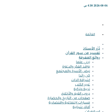
2026-08-06 4:38 ص
القائمة
دُرَر الأستاذ
تفسير من سور القرآن
روائع المعرفة
زدني علما
نوافذ الفكر والدعوة
نبض الأسرة والمجتمع
كن رائدا
إشراقة الذات
عبير الكتب
تربية وتزكية
دروب القيم والأخلاق
صفحات من التاريخ والحضارة
مسارات اجتماعية واقتصادية
آفاق شبابية
إسلاميات