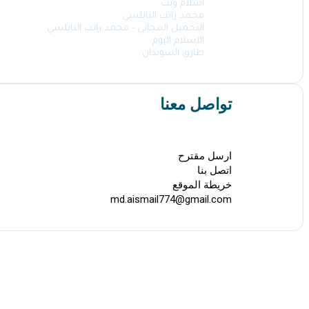
اسلام ويب
محمد راتب النابلسي
التحميل المجاني - محمد راتب النابلسي
الاسلام اليوم
طارق السويدان
تواصل معنا
ارسل مقترح
اتصل بنا
خريطة الموقع
md.aismail774@gmail.com