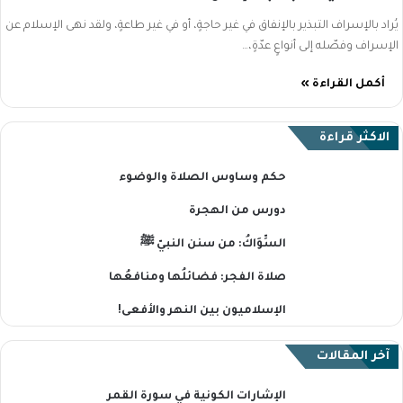
يُراد بالإسراف التبذير بالإنفاق في غير حاجةٍ، أو في غير طاعةٍ، ولقد نهى الإسلام عن
الإسراف وفصّله إلى أنواعٍ عدّةٍ،…
أكمل القراءة »
الاكثر قراءة
حكم وساوس الصلاة والوضوء
دورس من الهجرة
السِّوَاكُ: من سنن النبيّ ﷺ
صلاة الفجر: فضائلُها ومنافعُها
الإسلاميون بين النهر والأفعى!
آخر المقالات
الإشارات الكونية في سورة القمر