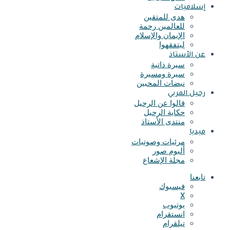
إسلاميات
هدى للمتقين
للعالمين رحمة
الإيمان والإسلام
ليتفقهوا
عن الأستاذ
سيرة ذاتية
سيرة ومسيرة
نبضات المحبين
رحيل المربي
قالوا عن الرحيل
حكاية الرحيل
منتدى الأستاذ
ميديا
مرئيات وصوتيات
ألبوم صور
مجلة الإشعاع
تابعنا
فيسبوك
X
يوتيوب
انستقرام
تيلقرام