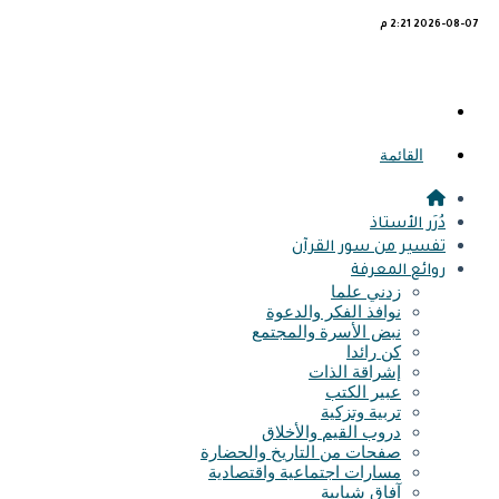
2026-08-07 2:21 م
القائمة
دُرَر الأستاذ
تفسير من سور القرآن
روائع المعرفة
زدني علما
نوافذ الفكر والدعوة
نبض الأسرة والمجتمع
كن رائدا
إشراقة الذات
عبير الكتب
تربية وتزكية
دروب القيم والأخلاق
صفحات من التاريخ والحضارة
مسارات اجتماعية واقتصادية
آفاق شبابية