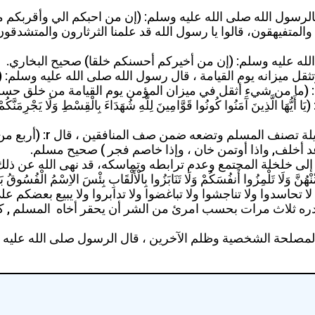
الرسول الله صلى الله عليه وسلم: (إن من احبكم الي وأقربكم م
المتفيهقون، قالوا يا رسول الله قد علمنا الثرثارون والمتشدقو
لله عليه وسلم: (إن من أخيركم أحسنكم خلقا) صحيح البخاري.
تثقل ميزانه يوم القيامة ، قال رسول الله صلى الله عليه وسلم:
(ما من شيء أثقل في ميزان المؤمن يوم القيامة من خلق حسن وإ
َمَنُوا كُونُوا قَوَّامِينَ لِلَّهِ شُهَدَاءَ بِالْقِسْطِ وَلَا يَجْرِمَنَّكُمْ شَنَآَنُ ق
إن الابتعاد عن الاخلاق 
د أخلف, واذا أوتمن خان ، وإذا خاصم فجر ) صحيح مسلم.
لخلة المجتمع وعدم ترابطه وتماسكه، قد نهى الله عن ذلك بقوله : {يَا أَيّ
حاسدوا ولا تناجشوا ولا تباغضوا ولا تدابروا ولا يبيع بعضكم على 
ى صدره ثلاث مرات بحسب امرئ من الشر أن يحقر أخاه المسلم ,
ين المصلحة الشخصية وظلم الآخرين ، قال الرسول صلى الله علي