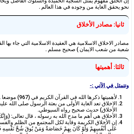
إن الخلق مفهوم يمثل السجية الحميدة والسلوك الفاضل ويحافظ 
نحو يحقق الغاية من وجوده في هذا العالم .
ثانيا: مصادر الأخلاق
شعبة من شعب الايمان ) صحيح مسلم .
ثالثا: أهميتها
وتتمثل في الآتي :-
لأهميتها ذكرها الله في القرآن الكريم في (967) موضعا .
الاخلاق تعد الغاية الأولى من بعثة الرسول صلى الله عل
الأخلاق) حديث صحيح رواه السيوطي.
الأخلاق هي أهم ما مدح الله به رسوله ، قال تعالى: (وَإِنَّكَ لَعَلى خُلُقٍ عَظِيمٍ) القلم (4) ، ولما سئلت عائشة رضي الله 
إن الأخلاق الكريمة وقاية لكل المجتمع من الظلم والفساد . قال تعالى: (وَالّ