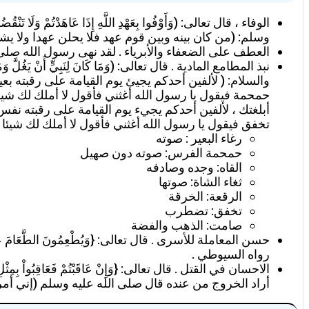
وسلم: (من كان بينه وبين قوم عهد فلا يحلن عهدا ولا 
العطف على الضعفاء والأبرياء . لقد نهى رسول الله صلى 
والسلام: ( لألفين أحدكم يجيئ يوم القيامة على رقبته بع
حمحمة فيقول يا رسول الله أغثني فأقول لا أملك لك شيئا 
أبلغتك ، لألفين أحدكم يجيء يوم القيامة على رقبته نفس 
تخفق فيقول يا رسول الله أغثني فأقول لا أملك لك شيئا 
رغاء البعير : صوته
حمحمة الفرس: صوته دون صهيل
القاه: وجده وصادفه
ثغاء الشاة: صوتها
الرقعة: الخرقة
تخفق: تضطرب
صامت: الذهب والفضة
رواه السيوطي .
أراد الخروج من عنده قال صلى الله عليه وسلم (إني أمرتكم