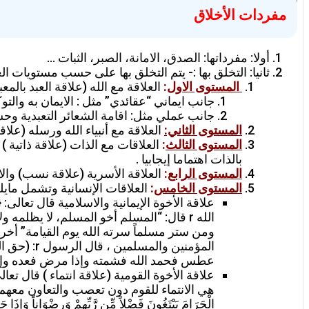
مفردات الأخلاق
أولا: مفرداتها: الصدق، الامانة، الصبر، الثبات …
ثانيا: التخلق بها :- يتم التخلق بها على حسب مستويات ا
المستوى الاول
:
العلاقة مع الله (علاقة العبد بالمعب
جانب ايماني “عقائدي” مثل : الايمان به والت
جانب عملي مثل: اقامة الشعائر التعبدية وحسن
المستوى الثاني:
العلاقة مع أنبياء الله ورسله (علاق
المستوى الثالث
:
العلاقات مع الذات (علاقة ذاتية ) 
بالذات اهتماما إيجابيا .
المستوى الرابع
:
العلاقة الأسرية (علاقة نسب) وال
المستوى الخامس
:
العلاقات الإنسانية وتشمل مايل
الله r قال: “المسلم أخو المسلم، لا يظ
المؤمنين 
عطس فحمد الله فشمته وإذا مرض فعده وإذا 
هي الانتماء للقوم دون تعصب والتعاون معهم على البر والتقوى ، 
الْحَرَامَ يَبْتَغُونَ فَضْلاً مِّن رَّبِّهِمْ وَرِضْوَاناً وَإِذَا ح