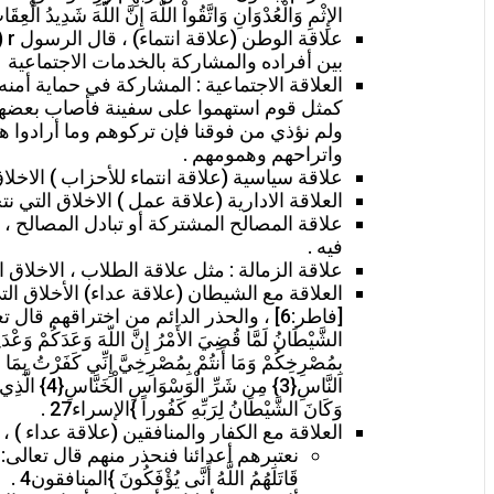
الإِثْمِ وَالْعُدْوَانِ وَاتَّقُواْ اللّهَ إِنَّ اللّهَ شَدِيدُ الْعِق
عل
بين أفراده والمشاركة بالخدمات الاجتماعية
كمثل قوم استهموا على سفينة فأصاب بعضهم أع
ولم نؤذي من فوقنا فإن تركوهم وما أرادوا ه
واتراحهم وهمومهم .
علاقة سياسية (علاقة انتماء للأحزاب ) الاخلا
العلاقة الادارية (علاقة عمل ) الاخلاق التي 
علاقة المصالح المشتركة أو تبادل المصالح ، ال
فيه .
علاقة الزمالة : مثل علاقة الطلاب ، الاخلاق 
العلاقة مع الشيطان (علاقة عداء) الأخلاق التي نتخلق بها 
الشَّيْطَانُ لَمَّا قُضِيَ الأَمْرُ إِنَّ اللّهَ وَعَدَكُمْ وَعْدَ 
وَكَانَ الشَّيْطَانُ لِرَبِّهِ كَفُوراً }الإسراء27 .
العلاقة مع الكفار والمنافقين (علاقة عداء ) ،
نعتبرهم أعدائنا فنحذر منهم قال تعالى: {وَإِذَا رَأَيْتَ
قَاتَلَهُمُ اللَّهُ أَنَّى يُؤْفَكُونَ }المنافقون4 .