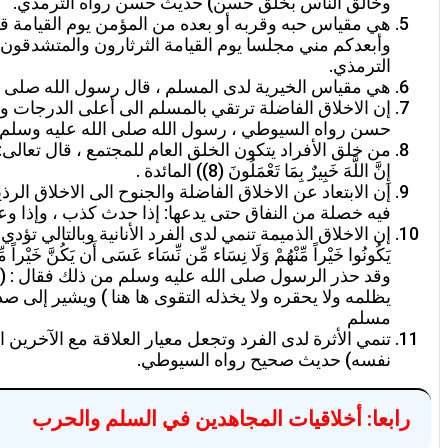
وخالق الناس بخلق حسن) حديث حسن رواه الترمذي.
هي مقياس حبه وقربه أو بعده من المؤمن يوم القيامة ق
وأبعدكم مني مجلسا يوم القيامة الثرثارون والمتشدقون و
الترمذي.
هي مقياس الخيرية لدى المسلم ، قال رسول الله صلى ا
إن الاخلاق الفاضلة ترتقي بالمسلم الى أعلى الدرجات و
حسن رواه السيوطي ، رسول الله صلى الله عليه وسلم: 
من خلق الأفراد يتكون الخلق العام للمجتمع ، قال تعالى: (يَا أَيُّهَا الَّذِينَ آ
إِنَّ اللَّهَ خَبِيرٌ بِمَا تَعْمَلُونَ (8)) المائدة .
فيه خصلة من النفاق حتى يدعها: إذا حدث كذب ، وإذا وع
إن الاخلاق الذميمة تنمي لدى الفرد الأنانية وبالتالي تؤدي إلى خ
وقد حذر الرسول صلى الله عليه وسلم من ذلك فقال : ( لا ت
يظلمه ولا يحقره ولا يخذله التقوى ها هنا ) ويشير إل
مسلم
تنمي الأثرة لدى الفرد وتجعل معيار العلاقة مع الآخر
نفسه) حديث صحيح رواه السيوطي.
رابعا: أخلاقيات المجاهدين في السلم والحرب