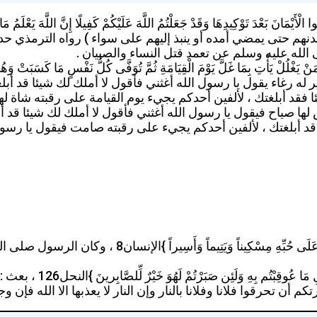
يشدنهم حتى يمضي أمده أو ينبذ إليهم على سواء ) رواه الترمذي
الله عليه وسلم عن تعمد قتل النساء والصبيان .
ير له رغاء يقول يا رسول الله أغثني فأقول لا أملك لك شيئا قد أ
فقد أبلغتك ، لألفين أحدكم يجيء يوم القيامة على رقبته شاة لها
لها صياح فيقول يا رسول الله أغثني فأقول لا أملك لك شيئا قد أ
قد أبلغتك ، لألفين أحدكم يجيء على رقبته صامت فيقول يا رسول
حسن المعاملة للأسرى . قال تعالى: {وَيُطْعِمُونَ الطَّ
الاحسان في القتل . قال تعا
 أن تحرقوا فلانا وفلانا بالنار وإن النار لا يعذبها الا الله فإ