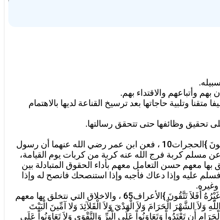
بيله.
ن بهم وأتباعهم والاقتداء بهم.
متقنا وتلبية حاجاتها بعد ترسيخ القناعة لديها بالاهتمام
لى تحقيق وظائفها حتى تتحقق رسالتها.
علاقة الأخوة الإيمانية والاسلامية قال تعالى: {إِنَّمَا الْمُؤْمِنُونَ إِخْوَةٌ فَأَصْلِحُوا بَيْنَ أَخَوَيْكُمْ وَاتَّقُوا اللَّهَ لَعَلَّكُمْ تُرْحَمُونَ }الحجرات10 ، فعن ابن عمر رضي الله عنهما أن رسول
ج عن مسلم كربة فرج الله عنه كربة من كربات يوم القيامة،
رجه البخاري (رقم2442) ومسلم (رقم 2580) ، الاخلاق التي نتخلق بها معهم حسن التعامل معهم بأداء الحقوق المتبادلة بين
قال إذا لقيته فسلم عليه وإذا دعاك فأجبه وإذا استنصحك فانصح له وإذا
وغيره.
علاقة الأخوة القومية (علاقة انتماء ) قال تعالى : ({وَإِلَى عَادٍ أَخَاهُمْ هُوداً قَالَ يَا قَوْمِ اعْبُدُواْ اللّهَ مَا لَكُم مِّنْ إِلَـهٍ غَيْرُهُ أَفَلاَ تَتَّقُونَ }الأعراف65 ، والاخلاق التي نتخلق بها معهم
َهْرَ الْحَرَامَ وَلاَ الْهَدْيَ وَلاَ الْقَلآئِدَ وَلا آمِّينَ الْبَيْتَ
َرَامِ أَن تَعْتَدُواْ وَتَعَاوَنُواْ عَلَى الْبرِّ وَالتَّقْوَى وَلاَ تَعَاوَنُواْ عَلَى