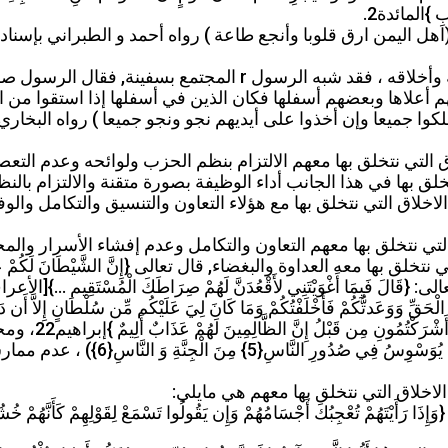
َابِ }المائدة2.
اقة الوطن (علاقة انتماء) ، قال الرسول r (اهل اليمن ارق قلوبا وأنجع طاعة ) رواه أحمد
العلاقة الاجتماعية : المشاركة في حماية أمنه وأخلاقه ، فقد 
لاها وبعضهم أسفلها فكان الذين في أسفلها إذا استقوا من الما
لكوا جميعا وإن أخذوا على أيديهم نجو ونجو جميعا ) رواه البخا
ق التي نتخلق بها معهم الالتزام بنظم الحزب ولوائحه وعدم التعص
نتخلق بها في هذا الجانب أداء الوظيفة بصورة متقنة والالتزام بال
اخلاق التي نتخلق بها مع هؤلاء التعاون والتنسيق والتكامل والوفا
التي نتخلق بها معهم التعاون والتكامل وعدم إفشاء الأسرار والمحب
معه العداوة والبغضاء, قال تعالى {إِنَّ الشَّيْطَانَ لَكُمْ عَدُوٌّ فَاتَّخِذُو
الْحَقِّ وَوَعَدتُّكُمْ فَأَخْلَفْتُكُمْ وَمَا كَانَ لِيَ عَلَيْكُم مِّن سُلْطَانٍ إِلاَّ أَن دَ
النَّاسِ{3} مِن شَرِّ الْوَسْوَاسِ الْخَن
 الاخلاق التي نتخلق بها معهم هي مايلي:
هُمْ تُعْجِبُكَ أَجْسَامُهُمْ وَإِن يَقُولُوا تَسْمَعْ لِقَوْلِهِمْ كَأَنَّهُمْ خُشُبٌ مّ