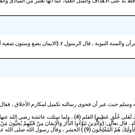
به على الاهداف والمثل العليا، كما أنها تعتبر من المبادئ وال
مصادر الاخلاق الاسلامية هي العقيدة الاسلامية التي جاء بها ال
يه وسلم حيث عبر أن فحوى رسالته تكميل لمكارم الأخلاق ، فقال 
عنها عن خلق الرسول r قالت: ( كان خلقه القرآن) صحيح مسلم .
َذِينَ تَبَوَّءُوا الدَّارَ وَالْإِيمَانَ مِنْ قَبْلِهِمْ يُحِبُّونَ مَنْ هَاجَرَ إ
عَلَى أَنْفُسِهِمْ وَلَوْ كَانَ بِهِمْ خَصَاصَةٌ وَمَنْ يُوقَ شُحَّ نَفْسِهِ فَأُول