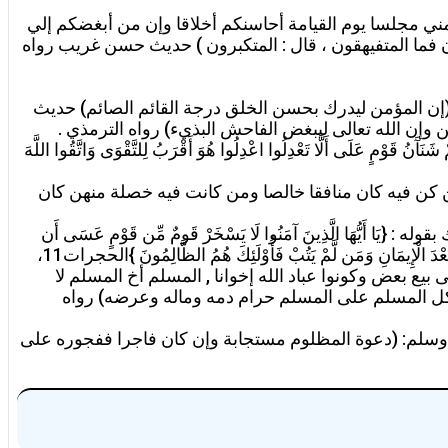
ني مجلسا يوم القيامة أحاسنكم أخلاقا وإن من أبغضكم إلي
ن فما المتفيهقون ، قال : المتكبرون ) حديث حسن غريب رواه
 (إن المؤمن ليدرك بحسن الخلق درجة القائم الصائم) حديث
ن الله تعالى ليبغض الفاحش البذيء) رواه الترمذي .
َوْمٍ عَلَى أَلَّا تَعْدِلُوا اعْدِلُوا هُوَ أَقْرَبُ لِلتَّقْوَى وَاتَّقُوا اللَّهَ
الفاضلة والجنوح الى الاخلاق الرذيلة تصنف المسلم وتضعه ضمن صف المنافقين ، قال r: (أربع من كن فيه كان منافقا خالصا ومن كانت فيه خصلة منهن كان
ُهَا الَّذِينَ آمَنُوا لَا يَسْخَرْ قَومٌ مِّن قَوْمٍ عَسَى أَن
يَكُونُوا خَيْراً مِّنْهُمْ وَلَا نِسَاء مِّن نِّسَاء عَسَى أَن يَكُنَّ خَيْراً مِّنْهُنَّ وَلَا تَلْمِزُوا أَنفُسَكُمْ وَلَا تَنَابَزُوا بِالْأَلْقَابِ بِئْسَ الاِسْمُ الْفُسُوقُ بَعْدَ الْإِيمَانِ وَمَن لَّمْ يَتُبْ فَأُوْلَئِكَ هُمُ الظَّالِمُونَ }الحجرات11،
بيع بعض وكونوا عباد الله إخوانا , المسلم أخ المسلم لا
 كل المسلم على المسلم حرام دمه وماله وعرضه) رواه
ه وسلم: (دعوة المظلوم مستجابة وإن كان فاجرا ففجوره على