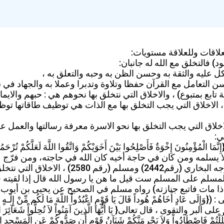
لعلاقات وللعلاقة مستويات:
ود) فالتخلق مع الله له جانبان:
وكل عليه والثقة به وحسن الظن به وحبه والتعلق به ،
 التعامل مع القرآن حفظا وتلاوة وتدبرا وعملا به والجهاد في س
ة تابع بمتبوع) ، والاخلاق التي نتخلق بها نحوهم هي : حبهم والايما
، الاخلاق التي يجب التخلق بها مع الذات هي توظيف طاقاتها توظيفا 
اخلاق التي يجب التخلق بها نحو الاسرة معرفة رسالتها والعمل ع
ي:
لمه ولا يسلمه ومن كان في حاجة أخيه كان الله في حاجته، ومن فرّ
ومن ستر مسلماً سرته الله يوم القيامة” أخ
والمسلمين ، قال الرسول r: (حق المسلم على المسلم ست قيل ما هن يا رسول الله 
مات فاتبع جنازته) رواه مسلم في الصحيح عن يحيى بن أيوب 
قال تعالى{ يَا أَيُّهَا الَّذِينَ آمَنُواْ لاَ تُحِلُّواْ شَعَآئِرَ اللّهِ وَلاَ الشّ
َلَلْتُمْ فَاصْطَادُواْ وَلاَ يَجْرِمَنَّكُمْ شَنَآنُ قَوْمٍ أَن صَدُّوكُمْ عَنِ الْمَسْجِدِ الْح