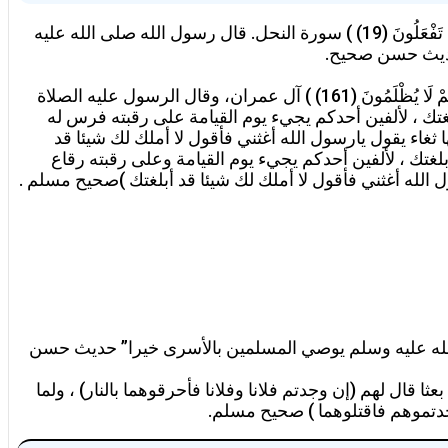
الوفاء ، قال تعالى: (وَأَوْفُوا بِعَهْدِ اللَّهِ إِذَا عَاهَدْتُمْ وَلَا تَنْقُضُوا الْأَيْمَانَ بَعْدَ تَوْكِيدِهَا وَقَدْ جَعَلْتُمُ اللَّهَ عَلَيْكُمْ كَفِيلًا إِنَّ اللَّهَ يَعْلَمُ مَا تَفْعَلُونَ (19) ) سورة النحل. قال رسول الله صلى الله عليه
 حديث حسن صحيح.
نبذ المطامع المادية . قال تعالى: (وَمَا كَانَ لِنَبِيٍّ أَنْ يَغُلَّ وَمَنْ يَغْلُلْ يَأْتِ بِمَا غَلَّ يَوْمَ الْقِيَامَةِ ثُمَّ تُوَفَّى كُلُّ نَفْسٍ مَا كَسَبَتْ وَهُمْ لَا يُظْلَمُونَ (161) ) آل عمران، وقال الرسول عليه الصلاة
بلغتك ، لألفين أحدكم يجيء يوم القيامة على رقبته فرس له
 ثغاء يقول يارسول الله أغثني فأقول لا أملك لك شيئا قد
بلغتك ، لألفين أحدكم يجيء يوم القيامة وعلى رقبته رقاع
 الله أغثني فأقول لا أملك لك شيئا قد أبلغتك )صحيح مسلم .
عَامَ عَلَى حُبِّهِ مِسْكِيناً وَيَتِيماً وَأَسِيراً }الإنسان8 ، وكان الرسول صلى الله عليه وسلم يوصي المسلمين بالأسرى خيرا” حديث حسن
لى: {وَإِنْ عَاقَبْتُمْ فَعَاقِبُواْ بِمِثْلِ مَا عُوقِبْتُم بِهِ وَلَئِن صَبَرْتُمْ لَهُوَ خَيْرٌ لِّلصَّابِرينَ }النحل126 ، بعث : بعثا قال لهم (إن وجدتم فلانا وفلانا فأحرقوهما بالنار) ، ولما
ن وجدتموهم فاقتلوهما ) صحيح مسلم.