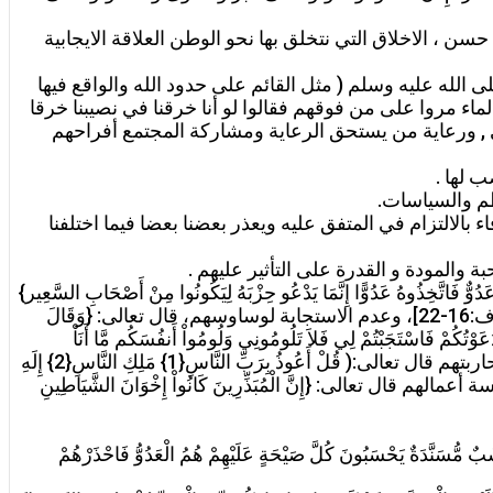
 و الطبراني بإسناد حسن ، الاخلاق التي نتخلق بها نحو الوطن العلاقة الايجابية
شبه الرسول r المجتمع بسفينة, فقال الرسول صلى الله عليه وسلم ( مثل القائم على حدود الله والواقع فيها
ء مروا على من فوقهم فقالوا لو أنا خرقنا في نصيبنا خرقا
ري , ورعاية من يستحق الرعاية ومشاركة المجتمع أفراحهم
ب لها .
نظم والسياسات.
ء بالالتزام في المتفق عليه ويعذر بعضنا بعضا فيما اختلفنا
ة والمودة و القدرة على التأثير عليهم .
هُ عَدُوًّا إِنَّمَا يَدْعُو حِزْبَهُ لِيَكُونُوا مِنْ أَصْحَابِ السَّعِير}
[فاطر:6] ، والحذر الدائم من اختراقهم قال تعالى: {قَالَ فَبِمَا أَغْوَيْتَنِي لأَقْعُدَنَّ لَهُمْ صِرَاطَكَ الْمُسْتَقِيم …}[الأعراف:16-22]، وعدم الاستجابة لوساوسهم، قال تعالى: {وَقَالَ
عَوْتُكُمْ فَاسْتَجَبْتُمْ لِي فَلاَ تَلُومُونِي وَلُومُواْ أَنفُسَكُم مَّا أَنَاْ
بِمُصْرِخِكُمْ وَمَا أَنتُمْ بِمُصْرِخِيَّ إِنِّي كَفَرْتُ بِمَا أَشْرَكْتُمُونِ مِن قَبْلُ إِنَّ الظَّالِمِينَ لَهُمْ عَذَابٌ أَلِيمٌ }إبراهيم22، ومحاربتهم قال تعالى:( قُلْ أَعُوذُ بِرَبِّ النَّاسِ{1} مَلِكِ النَّاسِ{2} إِلَهِ
َّاسِ{4} الَّذِي يُوَسْوِسُ فِي صُدُورِ النَّاسِ{5} مِنَ الْجِنَّةِ وَ النَّاسِ{6}) ، عدم ممارسة أعمالهم قال تعالى: {إِنَّ الْمُبَذِّرِينَ كَانُواْ إِخْوَانَ الشَّيَاطِينِ
ُسَنَّدَةٌ يَحْسَبُونَ كُلَّ صَيْحَةٍ عَلَيْهِمْ هُمُ الْعَدُوُّ فَاحْذَرْهُمْ