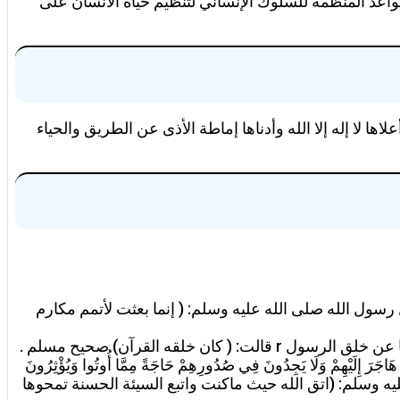
قواعد المنظمة للسلوك الإنساني لتنظيم حياة الانسان على
قرآن والسنة النبوية ، قال الرسول r: (الايمان بضع وستون شعبة أعلاها لا إله إلا الله وأدناها إماطة الأذى عن الطريق والحياء
رسول الله صلى الله عليه وسلم: ( إنما بعثت لأتمم مكارم
ِلَيْهِمْ وَلَا يَجِدُونَ فِي صُدُورِهِمْ حَاجَةً مِمَّا أُوتُوا وَيُؤْثِرُونَ
َئِكَ هُمُ الْمُفْلِحُونَ (9) ) الحشر ، وقال رسول الله صلى الله عليه وسلم: (اتق الله حيث ماكنت واتبع السيئة الحسنة تمحوها