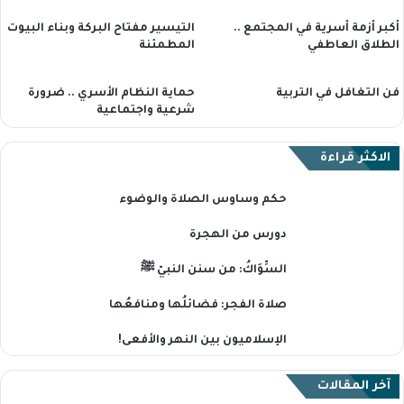
أكبر أزمة أسرية في المجتمع ..
التيسير مفتاح البركة وبناء البيوت
الطلاق العاطفي
المطمئنة
فن التغافل في التربية
حماية النظام الأسري .. ضرورة
شرعية واجتماعية
الاكثر قراءة
حكم وساوس الصلاة والوضوء
دورس من الهجرة
السِّوَاكُ: من سنن النبيّ ﷺ
صلاة الفجر: فضائلُها ومنافعُها
الإسلاميون بين النهر والأفعى!
آخر المقالات