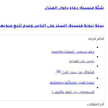
سُنَّة منسية: دعاء دخول المنزل
سنة نبوية منسية: الستر على الناس وعدم تتبع عيوبه
الاكثر قراءة
حكم وساوس الصلاة والوضوء
دورس من الهجرة
السِّوَاكُ: من سنن النبيّ ﷺ
صلاة الفجر: فضائلُها ومنافعُها
الإسلاميون بين النهر والأفعى!
آخر المقالات