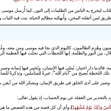
كتاب ليخرج به الناس من الظلمات إلى النور، كما أُرسل موسى بآيا
لمن أثقلته المحن، وأُنهكته مظالم الحياة، تبث فيه الثبات وال
ؤمنون وهُزم الظالمون، كاليوم الذي نجا فيه موسى ومن معه، وغُرق ف
ال، بين النور والظلمة. إنها اللحظات التي تجلت فيها العظمة ال
 فالدنيا دار اختبار، يُبتلى فيها الإنسان، ويُختبر فيها إيمانه و
ن تلك اللحظة تُصبح من “أيام الله”، عبرةً للمتأملين، وتذكرةً للص
 وصبر على أذى الخلق في طريق الإيمان. ويشكر الله من أيقن
 بالتحذير من الغفلة عن يوم الحساب، إذ يقول تعالى:
نَّاسُ وَذَٰلِكَ يَوْمٌ مَّشْهُودٌ
}،وأي أن كل قصة من هذه القصص ما هي إلا