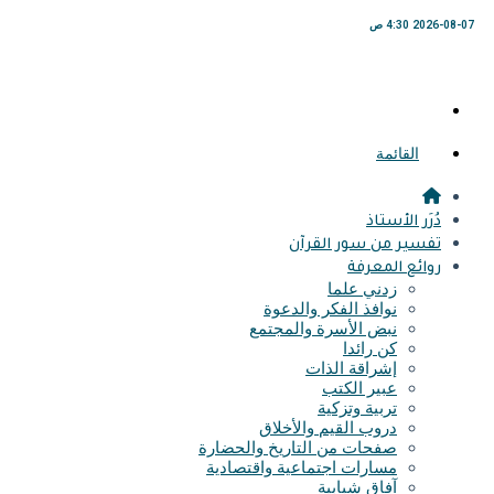
2026-08-07 4:30 ص
القائمة
دُرَر الأستاذ
تفسير من سور القرآن
روائع المعرفة
زدني علما
نوافذ الفكر والدعوة
نبض الأسرة والمجتمع
كن رائدا
إشراقة الذات
عبير الكتب
تربية وتزكية
دروب القيم والأخلاق
صفحات من التاريخ والحضارة
مسارات اجتماعية واقتصادية
آفاق شبابية