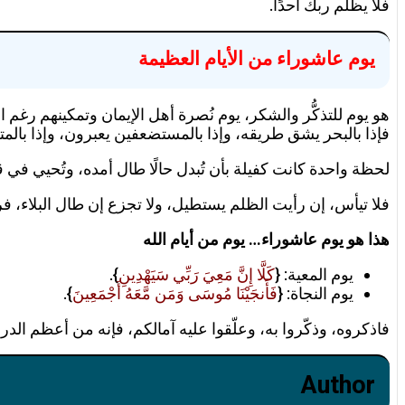
فلا يظلم ربك أحدًا.
يوم عاشوراء من الأيام العظيمة
هو يوم للتذكُّر والشكر، يوم نُصرة أهل الإيمان وتمكينهم رغم
فإذا بالبحر يشق طريقه، وإذا بالمستضعفين يعبرون، وإذا بالمت
لحظة واحدة كانت كفيلة بأن تُبدل حالًا طال أمده، وتُحيي في
فلا تيأس، إن رأيت الظلم يستطيل، ولا تجزع إن طال البلاء،
هذا هو يوم عاشوراء… يوم من أيام الله
يوم المعية: {
كَلَّا إِنَّ مَعِيَ رَبِّي سَيَهْدِينِ
}.
يوم النجاة: {
فَأَنجَيْنَا مُوسَى وَمَن مَّعَهُ أَجْمَعِينَ
}.
فاذكروه، وذكّروا به، وعلّقوا عليه آمالكم، فإنه من أعظم الد
Author