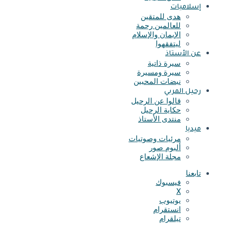
إسلاميات
هدى للمتقين
للعالمين رحمة
الإيمان والإسلام
ليتفقهوا
عن الأستاذ
سيرة ذاتية
سيرة ومسيرة
نبضات المحبين
رحيل المربي
قالوا عن الرحيل
حكاية الرحيل
منتدى الأستاذ
ميديا
مرئيات وصوتيات
ألبوم صور
مجلة الإشعاع
تابعنا
فيسبوك
X
يوتيوب
انستقرام
تيلقرام