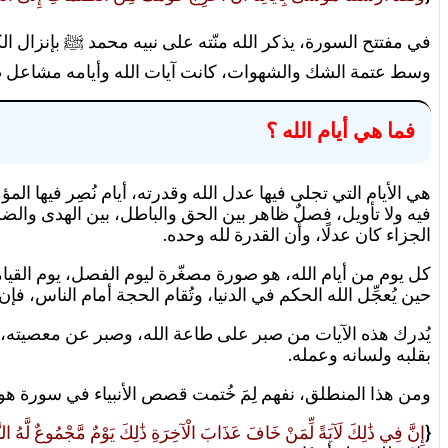
في مفتتح السورة، يذكر الله منّته على نبيه محمد ﷺ بإنزال ال
وسط عتمة الشك والشهوات، كانت آيات الله وأيامه مشاعل طريق 
فما هي أيام الله ؟
هي الأيام التي تجلى فيها عدل الله وقدرته، أيام نُصِر فيها الم
فيه ولا تأويل، فصلٌ ظاهر بين الحق والباطل، بين الهدى والضل
الجزاء كان عدلًا، وأن القدرة لله وحده.
كل يوم من أيام الله، هو صورة مصغّرة ليوم الفصل، يوم القيامة.
حين يُعجِّل الله الحكم في الدنيا، وتُقام الحجة أمام الناس، فإ
يُدرك هذه الآيات من صبر على طاعة الله، وصبر عن معصيته،
بقلبه ولسانه وعمله.
ومن هذا المنطلق، نفهم لِمَ خُتمت قصص الأنبياء في سورة هود
{
إِنَّ فِي ذَٰلِكَ لَآيَةً لِّمَنْ خَافَ عَذَابَ الْآخِرَةِ ذَٰلِكَ يَوْمٌ مَّجْمُوعٌ لَّهُ ال