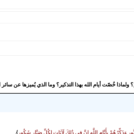
؟ ولماذا خُصّت أيام الله بهذا التذكير؟ وما الذي يُميزها عن سائر ا
 وَذَكِّرْهُمْ بِأَيَّامِ اللَّهِ إِنَّ فِي ذَٰلِكَ لَآيَاتٍ لِكُلِّ صَبَّارٍ شَكُورٍ
}.