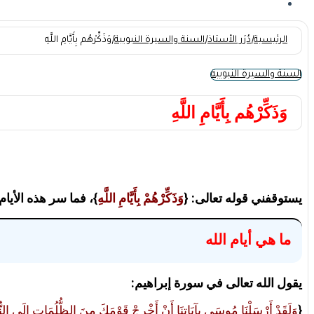
الرئيسية
|
دُرَر الأستاذ
|
السنة والسيرة النبويبة
|
وَذَكِّرْهُم بِأَيَّامِ اللَّهِ
السنة والسيرة النبويبة
وَذَكِّرْهُم بِأَيَّامِ اللَّهِ
يستوقفني قوله تعالى: {
وَذَكِّرْهُمْ بِأَيَّامِ اللَّهِ
}، فما سر هذه الأيام
ما هي أيام الله
يقول الله تعالى في سورة إبراهيم:
{
وَلَقَدْ أَرْسَلْنَا مُوسَى بِآيَاتِنَا أَنْ أَخْرِجْ قَوْمَكَ مِنَ الظُّلُمَاتِ إِلَى النُّورِ