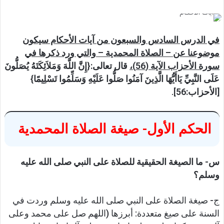
في الدرس السادس والسبعون من آيات الأحكام سيكون
موضوعنا عن – الصلاة المحمدية – والتي ورد ذكرها في
سورة الأحزاب الآية (56)،
قال تعالى:
{إِنَّ اللَّهَ وَمَلاَئِكَتَهُ يُصَلُّونَ
عَلَى النَّبِيِّ يَاأَيُّهَا الَّذِينَ آمَنُوا صَلُّوا عَلَيْهِ وَسَلِّمُوا تَسْلِيمًا}
[الأحزاب:56]
.
الحكم الأول- صيغة الصلاة المحمدية
س- ما الصيغة الحقيقية للصلاة على النبي صلى الله عليه
وسلم؟
ج- صيغة الصلاة على النبي صلى الله عليه وسلم وردت في
السنة على صيغ متعددة: أبرزها (اللهم صل على محمد وعلى