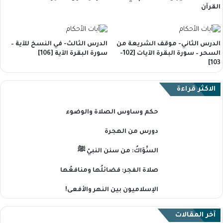
القرآن
الدرس الثاني- موقف الشريعة من
الدرس الثالث- في النسخ للآية –
السحر – سورة البقرة الآيات [102-
سورة البقرة الآية [106]
103]
الاكثر قراءة
حكم وساوس الصلاة والوضوء
دورس من الهجرة
السِّوَاكُ: من سنن النبيّ ﷺ
صلاة الفجر: فضائلُها ومنافعُها
الإسلاميون بين النهر والأفعى!
آخر المقالات