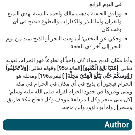
في اليوم الرابع.
ووافق الحنفية مذهب مالك واحمد بالنسبة لهدي التمتع
والقران وأما النذر والكفارات والتطوع فيذبح في أي
وقت كان.
وحكي عن النخعي: أن وقت النحر أو الذبح يمتد من يوم
النحر إلى آخر ذي الحجة.
وأما مكان الذبح سواء كان واجباً أو تطوعاً فهو الحرام، لقوله
تعالى: [
هَدْيًا بَالِغَ الْكَعْبَةِ
] [المائدة:95] وقوله تعالى: [
وَلاَ تَحْلِقُواْ
رُؤُوسَكُمْ حَتَّى يَبْلُغَ الْهَدْيُ مَحِلَّهُ
] [البقرة:196] ومحله هو
الحرام فيجوز أن يذبح في أي مكان في الحرام في مكة
ومنى وغيرها في حدود الحرام لقوله صلى الله عليه وسلم:
[كل منى منحر وكل المزدلفة موقف وكل فجاج مكة طريق
ومنحر] رواه أبو داؤود وابن ماجه.
Author