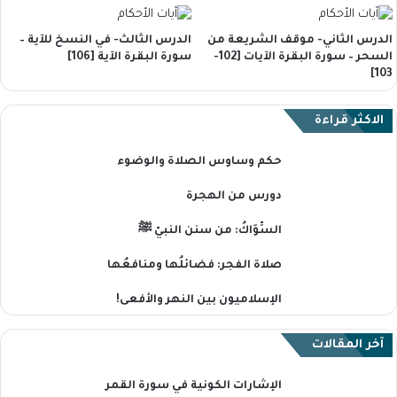
الدرس الثاني- موقف الشريعة من
الدرس الثالث- في النسخ للآية –
السحر – سورة البقرة الآيات [102-
سورة البقرة الآية [106]
103]
الاكثر قراءة
حكم وساوس الصلاة والوضوء
دورس من الهجرة
السِّوَاكُ: من سنن النبيّ ﷺ
صلاة الفجر: فضائلُها ومنافعُها
الإسلاميون بين النهر والأفعى!
آخر المقالات
الإشارات الكونية في سورة القمر