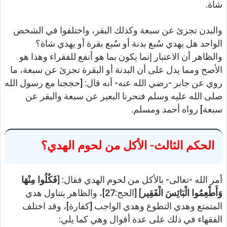
شاة.
والبدن تجزئ عن سبعة وكذلك البقر، واختلفوا في الشخص
الواحد هل يهدي سُبع بدنة أو سُبع بقرة أو يهدي شاة؟
والظاهر أن الاعتبار إنما يكون بما هو أنفع للفقراء وهذا هو
الأصح ومما يدل على أن البدنة أو البقرة تجزئ عن سبعة، ما
روي عن جابر -رضي الله عنه- أنه قال: [حججنا مع رسول الله
صلى الله عليه وسلم فنحرنا البعير عن سبعة والبقر عن
سبعة] رواه أحمد ومسلم.
الحكم الثالث- الأكل من لحوم الهدي؟
أمر الله -تعالى- بالأكل من لحوم الهدي فقال: [
فَكُلُوا مِنْهَا
وَأَطْعِمُوا الْبَائِسَ الْفَقِير
] [الحج:27]، والظاهر يتناول هدي
المتمتع وهدي التطوع وهدي الواجب [كفارة]، وقد اختلف
الفقهاء في ذلك على عدة أقوال وهي كما يلي: