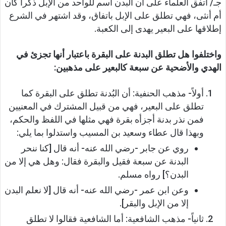
جـ/ اتفق العلماء على أن البدن اسم للواحد من الإبل ذكراً كان
أم أنثى، فهي تطلق على الإبل باتفاق، وقد اشتهر في الشرع
إطلاقها على البعير يهدى إلى الكعبة.
واختلفوا هل تطلق البدنة على البقرة باعتبار أنها تجزئ في
الهدي والأضحية عن سبعة كالبعير على مذهبين:
أولاً- مذهب الحنفية: أن البُدنة تطلق على البقرة كما
تطلق على البعير، فهي من قبيل المشترك في المعنيين
فمن نذر بدنة أجزأه بقرة فهي مثلها في اللفظ والحكم،
وبهذا قال عطاء وسعيد بن المسيب واستدلوا بما يلي:
روي عن جابر -رضي الله عنه- أنه قال [كنا ننحر
البدنة عن سبعة فقيل والبقرة فقال: وهل هي إلا من
البدن؟] رواه مسلم.
وعن ابن عمر -رضي الله عنه- أنه قال [لا نعلم البدن
إلا من الإبل والبقر].
ثانياً- مذهب الشافعية: أما الشافعية فقالوا لا تطلق