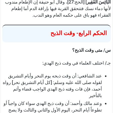
الْبَائِسَ الْفَقِير
] [الحج:27]، وقال أبو حنيفة إن الإطعام مندوب
لأنها دماء نسك فتتحقق القربة فيها بإراقة الدم أما إطعام
الفقراء فهو باق على حكمه العام وهو الندب.
الحكم الرابع- وقت الذبح
س/ متى وقت الذبح؟
جـ/ اختلف العلماء في وقت ذبح الهدي:
عند الشافعي: أن وقت ذبحه يوم النحر وأيام التشريق
لقوله صلى الله عليه وسلم: [كل أيام التشريق نحر] رواه
أحمد، فإن فات وقته ذبح الهدي الواجب قضاء وأثم
بالتأخير
وعند مالك وأحمد: أن وقت ذبح الهدي سواء كان واجباً أو
تطوعاً أيام النحر، اليوم الأول والثاني والثالث ولا يصح