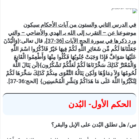
في الدرس الثاني والستون من آيات الأحكام سيكون
موضوعنا عن – التقرب إلى الله بـ الهدي والأضاحي – والتي
ورد ذكرها في سورة الحج الآيات [36-37]،
قال تعالى:
{وَالْبُدْنَ
جَعَلْنَاهَا لَكُم مِّن شَعَائِرِ اللَّهِ لَكُمْ فِيهَا خَيْرٌ فَاذْكُرُوا اسْمَ اللَّهِ
عَلَيْهَا صَوَافَّ فَإِذَا وَجَبَتْ جُنُوبُهَا فَكُلُوا مِنْهَا وَأَطْعِمُوا الْقَانِعَ
وَالْمُعْتَرَّ كَذَلِكَ سَخَّرْنَاهَا لَكُمْ لَعَلَّكُمْ تَشْكُرُون}{لَن يَنَالَ اللَّهَ
لُحُومُهَا وَلاَ دِمَاؤُهَا وَلَكِن يَنَالُهُ التَّقْوَى مِنكُمْ كَذَلِكَ سَخَّرَهَا لَكُمْ
لِتُكَبِّرُوا اللَّهَ عَلَى مَا هَدَاكُمْ وَبَشِّرِ الْمُحْسِنِين}
[الحج:36-37].
الحكم الأول- البُدن
س/ هل تطلق البُدن على الإبل والبقر؟