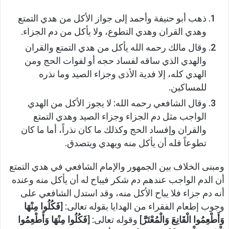
ذهب أبو حنيفة وأحمد إلى جواز الأكل من هدي التمتع
وهدي القران وهدي التطوع، ولا يأكل من دم الجزاء.
وقال مالك رحمه الله يأكل من هدي التمتع والقران
والهدي الذي ساقه لفساد حجه أو لفوات الحج ومن
الهدي كله، إلا فدية الأذى وجزاء الصيد وما نذره
للمساكين.
وقال الشافعي رحمه الله: لا يجوز الأكل من الهدي
الواجب مثل دم الجزاء وجزاء الصيد وهدي التمتع
والقران وإفساد الحج وكذلك ما كان نذراً، أما ما كان
تطوعاً فله أن يأكل منه ويهدي ويتصدق.
ومبنى الخلاف بين الجمهور والإمام الشافعي في هدي التمتع
أن الدم الواجب عندهم دم شكر فيباح له أن يأكل منه وعنده
أنه دم جزاء فلا يباح الأكل منه، وقد استدل الشافعي على
وجوب إطعام الفقراء من الهدايا بقوله تعالى: [
فَكُلُوا مِنْهَا
وَأَطْعِمُوا الْقَانِعَ وَالْمُعْتَرَّ
] وقوله تعالى: [
فَكُلُوا مِنْهَا وَأَطْعِمُوا