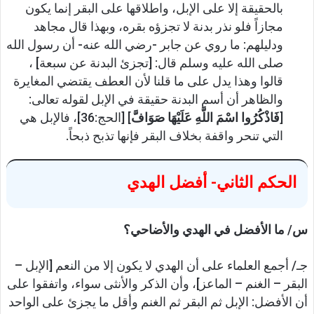
بالحقيقة إلا على الإبل، واطلاقها على البقر إنما يكون
مجازاً فلو نذر بدنة لا تجزؤه بقره، وبهذا قال مجاهد
ودليلهم: ما روي عن جابر -رضي الله عنه- أن رسول الله
صلى الله عليه وسلم قال: [تجزئ البدنة عن سبعة] ،
قالوا وهذا يدل على ما قلنا لأن العطف يقتضي المغايرة
والظاهر أن أسم البدنة حقيقة في الإبل لقوله تعالى:
[
فَاذْكُرُوا اسْمَ اللَّهِ عَلَيْهَا صَوَافَّ
] [الحج:36]، فالإبل هي
التي تنحر واقفة بخلاف البقر فإنها تذبح ذبحاً.
الحكم الثاني- أفضل الهدي
س/ ما الأفضل في الهدي والأضاحي؟
جـ/ أجمع العلماء على أن الهدي لا يكون إلا من النعم [الإبل –
البقر – الغنم – الماعز]، وأن الذكر والأنثى سواء، واتفقوا على
أن الأفضل: الإبل ثم البقر ثم الغنم وأقل ما يجزئ على الواحد