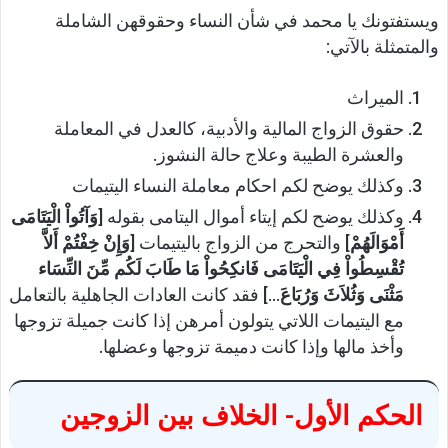
ويستفتونك يا محمد في شأن النساء وحقوقهن الشاملة
والمتمثلة بالآتي:
الميراث
حقوق الزواج المالية والأدبية، كالعدل في المعاملة
والعشرة الطيبة وعلاج حالة النشوز.
وكذلك يوضح لكم احكام معاملة النساء اليتيمات
وكذلك يوضح لكم إيتاء أموال اليتامى بقوله [
وَآتُواْ الْيَتَامَى
أَمْوَالَهُمْ
] والتحرج من الزواج باليتيمات [
وَإِنْ خِفْتُمْ أَلاَّ
تُقْسِطُواْ فِي الْيَتَامَى فَانكِحُواْ مَا طَابَ لَكُم مِّنَ النِّسَاء
مَثْنَى وَثُلاَثَ وَرُبَاعَ
…] فقد كانت العادات الجاهلية بالتعامل
مع اليتيمات اللاتي يتولون أمرهن إذا كانت جميلة تزوجها
وأخذ مالها وإذا كانت دميمة تزوجها وعضلها.
الحكم الأول- الخلاف بين الزوجين