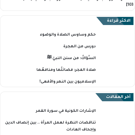
103]
الاكثر قراءة
حكم وساوس الصلاة والوضوء
دورس من الهجرة
السِّوَاكُ: من سنن النبيّ ﷺ
صلاة الفجر: فضائلُها ومنافعُها
الإسلاميون بين النهر والأفعى!
آخر المقالات
الإشارات الكونية في سورة القمر
تناقضات النظرة لعمل المرأة .. بين إنصاف الدين
وإجحاف العادات