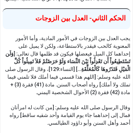
الحكم الثاني- العدل بين الزوجات
يجب العدل بين الزوجات في الأمور المادية، وأما الأمور
المعنوية كالحب فيقدر بالاستطاعة، ولكن لا يميل على
إحداهما كل الميل فيعضلها فيكون قد ظلمها قال تعالى: [
وَلَن
تَسْتَطِيعُواْ أَن تَعْدِلُواْ بَيْنَ النِّسَاء وَلَوْ حَرَصْتُمْ فَلاَ تَمِيلُواْ كُلَّ
الْمَيْلِ فَتَذَرُوهَا كَالْمُعَلَّقَةِ
…] [النساء:129]، وقال الرسول صلى
الله عليه وسلم: [اللهم هذا قسمي فيما أملك فلا تلمني فيما
تملك ولا أملك] رواه أصحاب السنن. مادة (41) فقرة (3) +
مادة (42) فقرة (2) الأحوال الشخصية اليمني.
وقال الرسول صلى الله عليه وسلم: [من كانت له امرأتان
فمال إلى إحداهما جاء يوم القيامة وأحد شقيه ساقط] رواه
أحمد وأهل السنن وأبو داؤود الطيالسي.