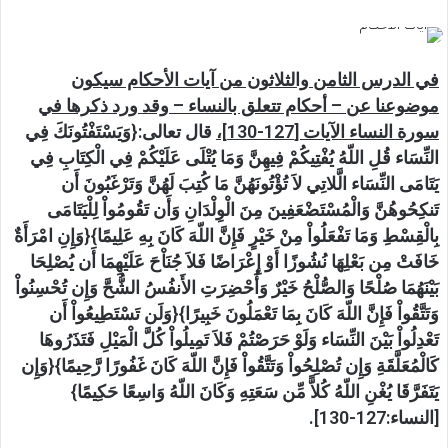
في الدرس الثامن والثلاثون من آيات الأحكام سيكون
موضوعنا عن – أحكام تتعلق بالنساء – وقد ورد ذكرها في
سورة النساء الآيات [127-130]،
قال تعالى:
{وَيَسْتَفْتُونَكَ فِي
النِّسَاء قُلِ اللّهُ يُفْتِيكُمْ فِيهِنَّ وَمَا يُتْلَى عَلَيْكُمْ فِي الْكِتَابِ فِي
يَتَامَى النِّسَاء الَّلاتِي لاَ تُؤْتُونَهُنَّ مَا كُتِبَ لَهُنَّ وَتَرْغَبُونَ أَن
تَنكِحُوهُنَّ وَالْمُسْتَضْعَفِينَ مِنَ الْوِلْدَانِ وَأَن تَقُومُواْ لِلْيَتَامَى
بِالْقِسْطِ وَمَا تَفْعَلُواْ مِنْ خَيْرٍ فَإِنَّ اللّهَ كَانَ بِهِ عَلِيمًا}{وَإِنِ امْرَأَةٌ
خَافَتْ مِن بَعْلِهَا نُشُوزًا أَوْ إِعْرَاضًا فَلاَ جُنَاْحَ عَلَيْهِمَا أَن يُصْلِحَا
بَيْنَهُمَا صُلْحًا وَالصُّلْحُ خَيْرٌ وَأُحْضِرَتِ الأَنفُسُ الشُّحَّ وَإِن تُحْسِنُواْ
وَتَتَّقُواْ فَإِنَّ اللّهَ كَانَ بِمَا تَعْمَلُونَ خَبِيرًا}{وَلَن تَسْتَطِيعُواْ أَن
تَعْدِلُواْ بَيْنَ النِّسَاء وَلَوْ حَرَصْتُمْ فَلاَ تَمِيلُواْ كُلَّ الْمَيْلِ فَتَذَرُوهَا
كَالْمُعَلَّقَةِ وَإِن تُصْلِحُواْ وَتَتَّقُواْ فَإِنَّ اللّهَ كَانَ غَفُورًا رَّحِيمًا}{وَإِن
يَتَفَرَّقَا يُغْنِ اللّهُ كُلاًّ مِّن سَعَتِهِ وَكَانَ اللّهُ وَاسِعًا حَكِيمًا}
[النساء:127-130].