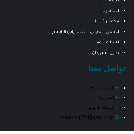
القرضاوي
اسلام ويب
محمد راتب النابلسي
التحميل المجاني - محمد راتب النابلسي
الاسلام اليوم
طارق السويدان
تواصل معنا
ارسل مقترح
اتصل بنا
خريطة الموقع
md.aismail774@gmail.com