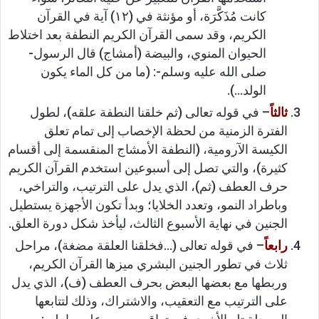
كانت مُذَكَّرَة، أو مؤنثة في (١٢) آية في القرآن
الكريم، وقد سمى القرآن الكريم النطفة بعد اختلاط
الحيوان المنوي، والبيضة (أمشاج) قال الرسول-
صلى الله عليه وسلم-: (ما من كل الماء يكون
الولد…).
ثالثاً
– في قوله تعالى (ثم خلقنا النطفة علقه)، لطول
الفترة الزمنية من لحظة الإخصاب إلى تمام تعلق
الكيسة الآرومية، (النطفة الأمشاج المنقسمة إلى أقسام
كثيرة)، والتي تصل إلى أسبوعين استخدم القرآن الكريم
حرف العطف (ثم)، الذي يدل على الترتيب، والتراخي،
وباطراد النمو، وتعدد الخلايا؛ وبدأ تكون الأجهزة يستطيل
الجنين في نهاية الأسبوع الثالث، ليأخذ شكل دورة العلق.
رابعاً
– في قوله تعالى (…فخلقنا العلقة مضغة)، مراحل
ثلاث في تطور الجنين البشري ميزها القرآن الكريم،
وربطها مع بعضها البعض بحرف العطف (ف)، الذي يدل
على الترتيب مع التعقيب، والاشتراك، وذلك لتتابعها