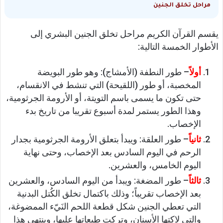
مراحل تخلق الجنين
يقسم القرآن الكريم مراحل تخلق الجنين البشري إلى
الأطوار الخمسة التالية:
أولاً
– طور النطفة (الأمشاج): وهو طور البويضة
المخصبة، أو طور (اللقيحة) التي تنشط في الانقسام،
حتى تكون ما يسمى باسم التويتة، أو الأرومة الجرثومية،
وهذا الطور يستمر لمدة أسبوع تقريبا من تاريخ بدء
الإخصاب.
ثانياً
– طور العلقة: ويبدأ بتعلق الأرومة الجرثومية بجدار
الرحم في اليوم السادس بعد الإخصاب، وحتى نهاية
اليوم الخامس، والعشرين.
ثالثاً
– طور المضغة: ويبدأ من اليوم السادس، والعشرين
بعد الإخصاب تقريباً؛ وذلك باكتمال تخلق الكُتل البدنية
التي تعطي الجنين شكل قطعة اللحم النَيّء الممضوغة،
والتي لاكتها الأسنان، وتركت طبعاتها عليها، وينتهي هذا