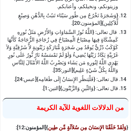
وزيتونكم، ونخيلكم، وأعنابكم.
{وَشَجَرَةً تَخْرُجُ مِن طُورِ سَيْنَاء تَنبُتُ بِالدُّهْنِ وَصِبْغٍ
لِّلآكِلِين}[المؤمنون:20].
قال تعالى: {اللَّهُ نُورُ السَّمَاوَاتِ وَالأَرْضِ مَثَلُ نُورِهِ
كَمِشْكَاةٍ فِيهَا مِصْبَاحٌ الْمِصْبَاحُ فِي زُجَاجَةٍ الزُّجَاجَةُ كَأَنَّهَا
كَوْكَبٌ دُرِّيٌّ يُوقَدُ مِن شَجَرَةٍ مُّبَارَكَةٍ زَيْتُونِةٍ لاَّ شَرْقِيَّةٍ وَلاَ
غَرْبِيَّةٍ يَكَادُ زَيْتُهَا يُضِيءُ وَلَوْ لَمْ تَمْسَسْهُ نَارٌ نُّورٌ عَلَى نُورٍ
يَهْدِي اللَّهُ لِنُورِهِ مَن يَشَاء وَيَضْرِبُ اللَّهُ الأَمْثَالَ لِلنَّاسِ
وَاللَّهُ بِكُلِّ شَيْءٍ عَلِيم}[النور:35].
قال تعالى: {فَلْيَنظُرِ الإِنسَانُ إِلَى طَعَامِه}[عبس:24].
قال تعالى: {وَالتِّينِ وَالزَّيْتُون}[التين:1].
من الدلالات اللغوية للآية الكريمة
{
وَلَقَدْ خَلَقْنَا الإِنسَانَ مِن سُلاَلَةٍ مِّن طِين
}[المؤمنون:12]: