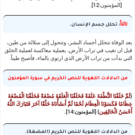
[المؤمنون:12].
ثالثاً
: تحلل جسم الإنسان.
بعد الوفاة تتحلل أجساد البشر، وتتحول إلى سلالة من طين،
قبل ان تغيب في تراب الأرض، بعملية معاكسة لعملية الخلق
التي بدأت من تراب الأرض الذي ارتوى بالماء، فأصبح طيناً.
من الدلالات اللغوية للنص الكريم في سورة المؤمنون
{
ثُمَّ خَلَقْنَا النُّطْفَةَ عَلَقَةً فَخَلَقْنَا الْعَلَقَةَ مُضْغَةً فَخَلَقْنَا الْمُضْغَةَ
عِظَامًا فَكَسَوْنَا الْعِظَامَ لَحْمًا ثُمَّ أَنشَأْنَاهُ خَلْقًا آخَرَ فَتَبَارَكَ اللَّهُ
أَحْسَنُ الْخَالِقِين
} [المؤمنون:14].
من الدلالات اللغوية للنص الكريم (المضغة).