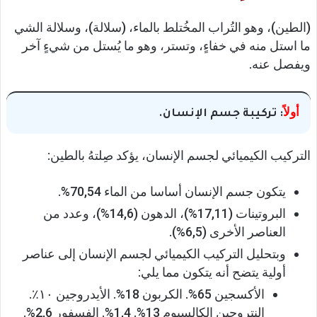
(الطين)، وهو التُراب المخُتلط بالماء، (سلالة)، وسلالة الشي
ما استل منه في خفاءٍ، وتستر، وهو ما يُستل من شيءٍ آخر
ويفصل عنه.
أولاً
: تركيبة جسم الإنسان.
التركيب الكيميائي لجسم الإنسان، يؤكد صِلتهُ بالطين:
يتكون جسم الإنسان أساسا من الماء 70,54%.
البروتينات (17,11%)، الدهون (14,6%)، وعدد من
العناصر الأخرى (6,5%).
وبتحليل التركيب الكيميائي لجسم الإنسان إلى عناصر
أولية يتضح أنه يتكون مما يلي:
الأكسجين 65%. الكربون 18%. الأيدروجين ١٠٪.
النتروجين الكالسيوم 13%. 1,4%. الفسفور 2,6%.