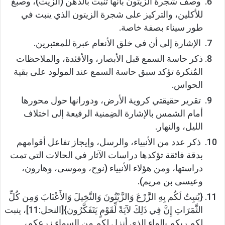
وصف شجرة الزيتون بأنها تنبت بالدهن (الزيت)، وصبغ
للأكلين، والتركيز على شجرة الزيتون الذي ينبت في
طور سيناء بصفة خاصة.
الإشارة إلى أن في خلق الأنعام عبرة للمعتبرين.
ذكر حاسة السمع قبل الأبصار، والأفئدة، والملاحظات
المُنكرة تؤكد سبق حاسة السمع عند المولود على بقية
الحواس.
تقرير حقيقتي كروية الأرض، ودورانها حول محورها
أمام الشمس بالإشارة الضِمنية الرفيعة إلى اختلاف
الليل، والنهار.
ذكر عدد من الأنبياء، والرسل، وإيجاز تفاعل أقوامهم
بدقة فائقة تؤكدها دراسات الآثار في الحالات التي تمت
دراستها، ومن هؤلاء الأنبياء (نوح، وموسى، وهارون،
وعيسى بن مريم).
{يُنبِتُ لَكُم بِهِ الزَّرْعَ وَالزَّيْتُونَ وَالنَّخِيلَ وَالأَعْنَابَ وَمِن كُلِّ
الثَّمَرَاتِ إِنَّ فِي ذَلِكَ لآيَةً لِّقَوْمٍ يَتَفَكَّرُون}[النحل:11]، ينبت
لكم ربكم بالماء الذي أنزل لكم من السماء زرعكم،