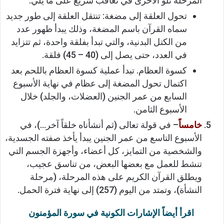
المرحلة تلو الأخرى في تعاقب سريع على ما يلي:
تحول العلقة إلى مضغة: تنتقل العلقة إلى طور جديد
سماه القرآن باسم المضغة، وذلك يبدأ ظهور عدد
من الكتل البدنية، والتي تبدأ بفلقة واحدة، ثم تتزايد
في العدد، حتى يصل إلى (40 – 45) فلقة.
كسوة العظام. تبدأ عملية كسوة العظام باللحم بعد
اكتمال تحول المضغة إلى عظام في نهاية الأسبوع
السابع من عمر الجنين (العضلات، والجلد) خلال
الأسبوع الثامن.
خامساً
– في قولة تعالى (ثم أنشأناه خلقاً آخر…)، في
الأسبوع التاسع من عمر الجنين يبدأ يأخذ صفته الجسدية،
والشخصية من التمايز، كل أعضاء، وأجهزة الجسم التي
تنشط للعمل مع بعضها البعض، من تناسق عجيب،
ويطلق القرآن الكريم على هذه المرحلة، (مرحلة
النشأة)، وتمتد من اليوم (257) إلى نهاية فترة الحمل.
اقرأ أيضاً الإشارات الكونية في سورة المؤمنون