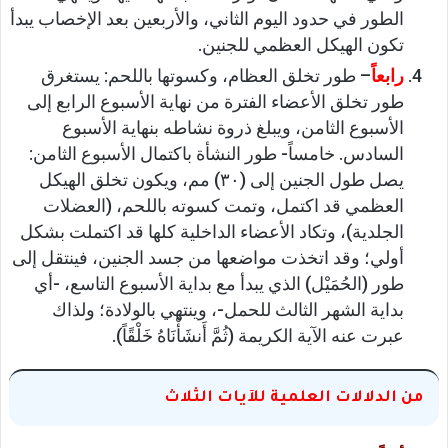
الطور في حدود اليوم الثاني، والأربعين بعد الإخصاب يبدأ
تكون الهيكل العظمي للجنين.
رابعاً
– طور تخلق العظام، وكسوتها باللحم: يستغرق
طور تخلق الأعضاء الفترة من نهاية الأسبوع الرابع إلى
الأسبوع الثامن، ويبلغ ذروة نشاطه بنهاية الأسبوع
السادس. خامساً- طور النشأة باكتمال الأسبوع الثامن:
يصل طول الجنين إلى (٣٠) مم، ويكون تخلق الهيكل
العظمي قد اكتمل، وتمت كسوته باللحم، (العضلات
الجلدية)، وتكاد الأعضاء الداخلية كلها قد اكتملت بشكل
أولي؛ وقد اتخذت مواضعها من جسد الجنين، فينتقل إلى
طور (الحُمَيْل) الذي يبدأ مع بداية الأسبوع التاسع، -أي
بداية الشهر الثالث للحمل-، وينتهي بالولادة؛ ولذاك
عبرت عنه الآية الكريمة (ثُمَّ أَنشَأْنَاهُ خَلْقًاً).
من الدلالات العلمية للآيات الثلاث