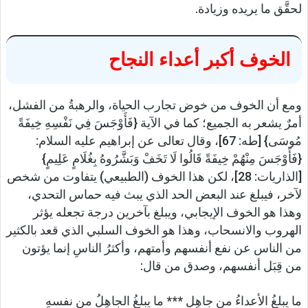
لحقَّق ما يريده وزيادة.
الخوف أكبر أعداء النجاح
ومع أن الخوف من خوض تجارب الحياة، والرهبةُ من الفشل،
أمرٌ يشعر به الجميع؛ كما في الآية {فَأَوْجَسَ فِي نَفْسِهِ خِيفَةً
مُوسَى} [طه: 67]، وقال تعالى عن إبراهيم عليه السلام:
{فَأَوْجَسَ مِنْهُمْ خِيفَةً قَالُوا لَا تَخَفْ وَبَشَّرُوهُ بِغُلَامٍ عَلِيمٍ}
[الذاريات: 28]، لكن هذا الخوف (الطبيعي) يتفاوت من شخص
لآخر، فيبلغ عند البعض الحد الذي يبث فيه حماس التحدي،
وهذا هو الخوف الإيجابي، ويبلغ بآخرين درجة تجعله يؤثر
الهروب والانسحاب، وهذا هو الخوف السلبي الذي قعد بالكثير
من الناس عن نفع أنفسهم وأمتهم، وأكثرُ الناسِ إنما يؤتون
من قِبَل أنفسهم، وصدق من قال:
ما يبلغُ الأعداءُ من جاهِلٍ *** ما يبلغُ الجاهِلُ من نفسهِ