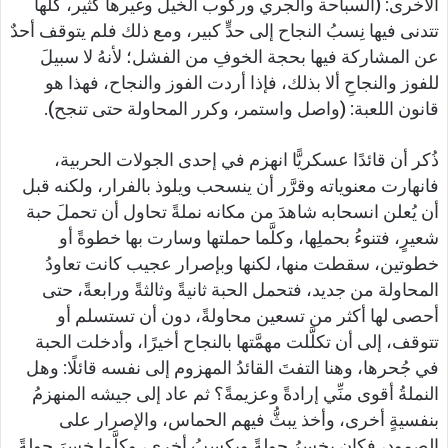
الأخرى: (السباحة والجري وركوب الخيل وغيرها كثير، كلها
تتدنى فيها نِسبُ النجاح إلى حدٍّ كبير، ومع ذلك فلم يتوقف أحدٌ
عن المشاركة فيها بحجة الخوفِ من الفشل؛ لأنهُ لا سبيلَ
للفوز والنجاحِ ألا بذلك، فإذا أردت الفوز والنجاح، فهذا هو
قانون اللعبة: (واصل واستمر، وكرر المحاولة حتى تنجح).
ذُكر أن قائدًا عسكريًّا انهزم في إحدى الجولات الحربية،
فانهارت معنوياته وقرَّر أن ينسحب ويلوذ بالفرار، ولكنه قبل
أن يُعلن انسحابه شاهدَ من مكانه نملةً تحاول أن تحملَ حبة
شعيرٍ، فتنوءُ بحملِها، وكلَّما حملتها وسارت بها خطوةً أو
خطوتين، سقطت منها، لكنها وبإصرار عجيب كانت تعاودُ
المحاولة من جديد، فتحمل الحبة ثانيةً وثالثةً ورابعةً، حتى
أحصى لها أكثر من تسعين محاولةً، دون أن تستسلم أو
تتوقف، إلى أن تكلَّلت مهمَّتها بالنجاح أخيرًا، وأدخلت الحبة
في جُحرها، وهنا التفتَ القائدُ المهزوم إلى نفسه قائلًا: وهل
النملةُ أقوى منِّي إرادةً وعزيمةً؟ ثم عاد إلى جيشه المنهزمُ
بنفسيةٍ أخرى، وأخذ يبثُّ فيهم الحماس، والإصرار على
الصمود، فكان يخسرُ جولةً ويكسبُ أخرى، وكلَّما خسِرَ جولةً