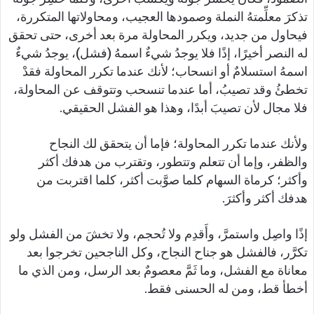
تذكرَ معلِّمتهُ النملة وصمودها العجيب، ومحاولاتها المتكررة،
فيحاول من جديد، ويكرر المحاولة مرة بعد أخرى، حتى تحقق
له النصر أخيرًا، إذًا فلا يوجدُ شيءٌ اسمهُ (فشل)، يوجدُ شيءٌ
اسمهُ استسلامٌ أو انسحاب؛ لأنك عندما تكرر المحاولة فقدْ
تخطئُ وقد تصيبُ، أما عندما تنسحب وتتوقف عن المحاولة،
فلا مجال لأن تصيبَ أبدًا، وهذا هو الفشل الحقيقي.
ولأنك عندما تكرر المحاولة؛ فإما أن يتحقق لك النجاح
والظفر، وإما أن تتعلم وتتطور، وتقترب من هدفك أكثر
وأكثر؛ كرماة السهام كلما صوَّبت أكثر، كلما اقتربت من
هدفك أكثر وأكثرَ.
إذًا واصِل واستمرَّ، وأَقدِم ولا تُحجم، ولا تخشَ من الفشل ولو
تكرَّر، فالفشل هو جناح النجاح، وكل الناجحين تخرجوا بعد
معاناة مع الفشل، وما ثَمَّ معصومٌ بعد الرسل، ومن الذي ما
أخطأ قط، ومن له الحسنى فقط.