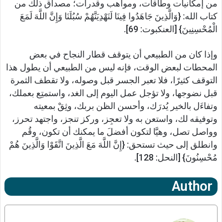
من إمكانيات وطاقات، ومواهب وقدرات؛ مصداق ذلك من
كتاب الله: {وَالَّذِينَ جَاهَدُوا فِينَا لَنَهْدِيَنَّهُمْ سُبُلَنَا وَإِنَّ اللَّهَ لَمَعَ
الْمُحْسِنِينَ} [العنكبوت: 69].
وإذا كان من الطبيعي أن يتوقف قطار النجاح في بعض
المحطات لبعض الوقت، فإنه ليس من الطبيعي أن يطول هذا
التوقف كثيرًا، فلا تعبر الجسر قبل وصوله، ولا تقطف الثمرة
قبل نضوجها، ولا تؤجل عمل اليوم إلى الغد، واستمتِع بعملك،
وتفاءَل بالخير يُدرَك، وأحسن الظن بربك، وثِقْ بمعيته
وتوفيقه لك، واستعن به ولا تعجِز، وركز تنجز، واجتهد تحرز،
وواصل تصل، وهيَّا لتكون أفضلَ ما يمكنك أن تكون، وقُم
وانطلق إلى حيث تستحق: {إِنَّ اللَّهَ مَعَ الَّذِينَ اتَّقَوْا وَالَّذِينَ هُمْ
مُحْسِنُونَ} [النحل: 128].
Author