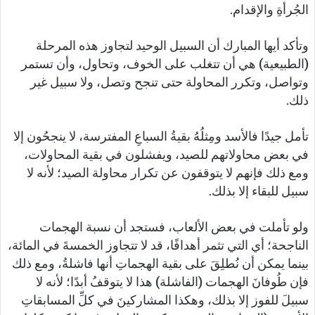
الجُرأةِ والإقدام.
وتأكد أيها المبارك أن السبيل الوحيد لتجاوز هذه المرحلة
(الطبيعية) هي أن تتغلب على الخوف، وتحاول، وأن تستمر
وتواصل، وتكرر المحاولة حتى تنجح وتصل، ولا سبيل غير
ذلك.
تأمل جيدًا فالأسد ومِثلُهُ بقيةُ السباعِ المفترسة، لا ينجحُون إلا
في بعض محاولاتهم للصيد، ويفشلون في بقية المحاولات،
ومع ذلك فإنهم لا يتوقفون عن تكرار محاولة الصيد؛ لأنه لا
سبيل للبقاء إلا بذلك.
ولو تأملت في بعض الألعاب، فستجد أن نسبة الهجمات
الناجحة؛ أي التي تثمر أهدافًا، قد لا تتجاوز الخمسةَ في المائة،
بينما يمكن أن نُطلِقَ على بقية الهجماتِ أنها فاشلةُ، ومع ذلك
فإن طُوفانَ الهجمات (الفاشلة) هذا لا يتوقفُ أبدًا؛ لأنه لا
سبيلَ للفوز إلا بذلك، وهكذا المشاركينَ في كلِّ المسابقاتِ