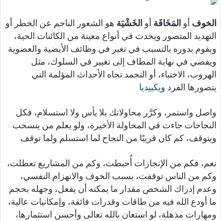
الخوف
أو
المَخَافَة
أو
الخَشْيَة
هو الشعور الناجم عن الخطر أو
التهديد المتصور ويحدث في أنواع معينة من الكائنات الحية،
ويقوم بدوره بالتسبب في تغير في وظائف الأيضية والعضوية
ويفضي في نهاية المطاف إلى تغيير في السلوك، مثل
الهروب، الاختباء، أو التجمد تجاه الأحداث المؤلمة التي
يتصورها الفرد
ويكبيديا
واصل واستمر، وكرَّر محاولاتك بلا يأس ولا استسلام، فكل
النجاحات جاءت في المحاولة الأخيرة، ولو يعلم من ينسحب
ويتوقف، كم كان قريبًا من النجاح لما استسلم ولما توقف
نعم، فكم من الإنجازات أُحبطت، وكم من المشاريع تعطلت،
وكم من الناس توقفت، بسبب الخوف والانهزام النفسي،
وعدم إدراك الشخص مقدار ما يمكنه أن يفعل، وجهله بحجم
ما أودع الله فيه من طاقات وقدرات فائقة، وإمكانيات عالية،
ومهارات مذهلة، لو استعان بالله تعالى وأحسن استثمارها،