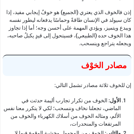
إذن فالخوف الذي يعتري (الجميع) هو خوفٌ إيجابي مفيد، إذا
كان سيولد في الإنسان طاقةً وحماسًا يدفعانه ليطور نفسه
ويبدع ويتميز، ويؤدي المهمة على أحسن وجه؛ أما إذا تجاوز
هذا الخوف حده (الطبيعي)، فسيتحول إلى قيدٍ يكبلُ صاحبه،
ويجعله يتراجع وينسحب.
مصادر الخوْف
إن للخوف ثلاثة مصادر تشمل التالي:
الأول:
الخوف من تكرار تجارب أليمة حدثت في
الماضي، تجعلنا نخاف وننسحب؛ لكي لا يتكرر معنا نفس
الألم، ومثاله الخوف من أسلاك الكهرباء والخوف من
المرتفعات والمنحدرات،
والثاني:
الخوف من المجهول وخشية الوقوع فيما لا