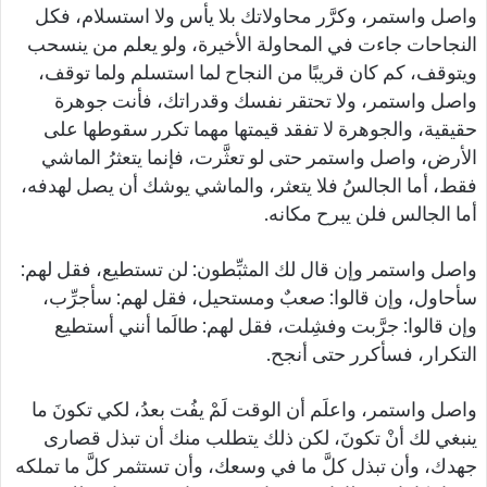
واصل واستمر، وكرَّر محاولاتك بلا يأس ولا استسلام، فكل
النجاحات جاءت في المحاولة الأخيرة، ولو يعلم من ينسحب
ويتوقف، كم كان قريبًا من النجاح لما استسلم ولما توقف،
واصل واستمر، ولا تحتقر نفسك وقدراتك، فأنت جوهرة
حقيقية، والجوهرة لا تفقد قيمتها مهما تكرر سقوطها على
الأرض، واصل واستمر حتى لو تعثَّرت، فإنما يتعثرُ الماشي
فقط، أما الجالسُ فلا يتعثر، والماشي يوشك أن يصل لهدفه،
أما الجالس فلن يبرح مكانه.
واصل واستمر وإن قال لك المثبِّطون: لن تستطيع، فقل لهم:
سأحاول، وإن قالوا: صعبٌ ومستحيل، فقل لهم: سأجرِّب،
وإن قالوا: جرَّبت وفشِلت، فقل لهم: طالَما أنني أستطيع
التكرار، فسأكرر حتى أنجح.
واصل واستمر، واعلَم أن الوقت لَمْ يفُت بعدُ، لكي تكونَ ما
ينبغي لك أنْ تكونَ، لكن ذلك يتطلب منك أن تبذل قصارى
جهدك، وأن تبذل كلَّ ما في وسعك، وأن تستثمر كلَّ ما تملكه