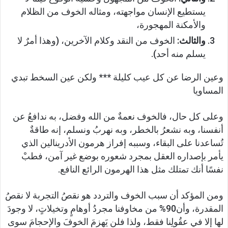
يستطيع الإنسان مواجهته، ومثاله الخوف من الظلام
والأمكنة المهجورة،
والثالث:
الخوف من النقد وكلام الآخرين، (وهذا أمرٌ لا
يسلم منه أحد).
وعين الرضا عن كل عيب كليلة *** ولكن عين السخط تبدي
المساويا
وعلى كل حال، فالخوف نعمةٌ من الله وفضل، به ندافعُ عن
أنفسنا، وبه نشعرُ بالخطر، وبه نهربُ ونسلم، إنه طاقةٌ
تُساعدنا على البقاء، وسببه إفراز هرمون الأدرينالين الذي
يأمر بإصداره العقل بمجرد شعوره بوضع غير آمن، فطبْ
نفسًا أنك تمتلك مثل هذا الهرمون الرائع النافع.
ومن المؤكد أن سبب الخوف والتردد هو نقصُ التجربة لا نقصُ
المقدرة، وأن90% من مخاوفنا مجردُ أوهامٍ وتخيلاتٍ، لا وجودَ
لها إلا في عقُولِنا فقط، ولذا فلن يَهزمَ الخوفَ والإحجامَ سوى