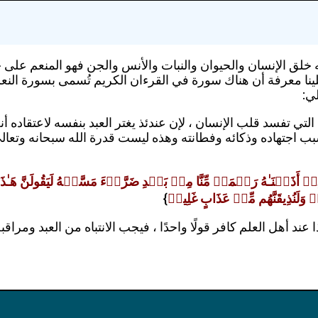
ه خلق الإنسان والحيوان والنبات والأنس والجن فهو المنعم على 
ينا معرفة أن هناك سورة في القرءان الكريم تُسمى بسورة النع
ي:
لتي تفسد قلب الإنسان ، لإن عندئذ يغتر العبد بنفسه لاعتقاده أنه
 اجتهاده وذكائه وفطانته وهذه ليست قدرة الله سبحانه وتعالى 
ىِٕنۡ أَذَقۡنَـٰهُ رَحۡمَةࣰ مِّنَّا مِنۢ بَعۡدِ ضَرَّاۤءَ مَسَّتۡهُ لَیَقُولَنَّ هَـٰ
۟ وَلَنُذِیقَنَّهُم مِّنۡ عَذَابٍ غَلِیظࣲ
}
ا عند أهل العلم كافر قولًا واحدًا ، فيجب الانتباه من العبد ومرا