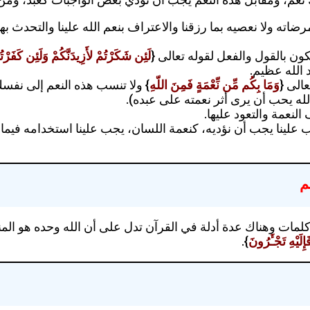
ه ولا نعصيه بما رزقنا والاعتراف بنعم الله علينا والتحدث بها و
ون بالقول والفعل لقوله تعالى {
لَئِن شَكَرْتُمْ لأَزِيدَنَّكُمْ وَلَئِن كَفَرْت
الله عظيم.
عالى {
وَمَا بِكُم مِّن نِّعْمَةٍ فَمِنَ اللّهِ
} ولا تنسب هذه النعم إلى نفسك
لله يحب أن يرى أثر نعمته على عبده).
 النعمة والتعود عليها.
جب علينا يجب أن نؤديه، كنعمة اللسان، يجب علينا استخدامه في
م
ي كلمات وهناك عدة أدلة في القرآن تدل على أن الله وحده هو ال
ِلَيْهِ تَجْـَٔرُونَ
}.