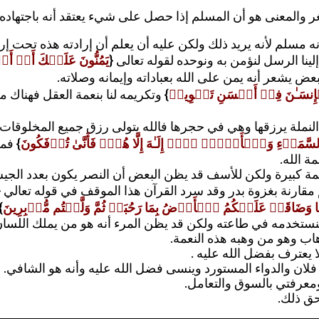
 والمعنى هو أن المسلم إذا حصل على شيء يعتقد أنه باجتهاده و
مسلم لأنه يريد ذلك ولكن عليه أن يعلم أن إرادته هذه تحت إراد
لينا الرسل لنؤمن به ونوحده لقوله تعالى {
یَمُنُّونَ عَلَیۡكَ أَنۡ أَسۡل
بعض يشعر أنه يمن على الله بعباداته وإيمانه وصلاته.
إِنسَـٰنَ فِیۤ أَحۡسَنِ تَقۡوِیمࣲ
} وتكريمه لنا بنعمة العقل فهنا
لنملة يرزقها وهي في حجرها فالله يتولى رزق جميع المخلوقات ل
َّمَاۤءِ وَٱلۡأَرۡضِۚ لَاۤ إِلَـٰهَ إِلَّا هُوَۖ فَأَنَّىٰ تُؤۡفَكُونَ
} فم
ة الله.
 نعمة كبيرة ولكن للأسف قد يظن البعض أن النصر يكون بعدد الج
قارنة بغزوة بدر وقد سرد القرآن هذا الموقف في قوله تعالي {
اقَتۡ عَلَیۡكُمُ ٱلۡأَرۡضُ بِمَا رَحُبَتۡ ثُمَّ وَلَّیۡتُم مُّدۡبِرِینَ
.
فنستخدمه في طاعته ولكن قد يظن المرء أنه هو من يملك اللسا
اب وهو من وهبه هذه النعمة.
ا يعترف بفضل الله عليه .
ان والدواء المستورد وينسى فضل الله عليه وأنه هو الشافي.
معرفتي بالسوق والتعامل.
حق ذلك.