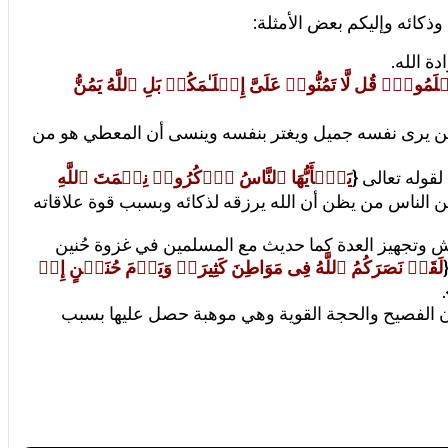
ذكائه وإليكم بعض الأمثلة:
ة الله.
َمُوا۟ۖ قُل لَّا تَمُنُّوا۟ عَلَیَّ إِسۡلَـٰمَكُمۖ بَلِ ٱللَّهُ یَمُنُّ
ك من يرى نفسه جميل ويغتر بنفسه وينسى أن المعطي هو من
قوله تعالى {
یَـٰۤأَیُّهَا ٱلنَّاسُ ٱذۡكُرُوا۟ نِعۡمَتَ ٱللَّهِ
ن الناس من يظن أن الله يرزقه لذكائه وبسبب قوة علاقاته
يش وتجهيز العدة كما حديث مع المسلمين في غزوة حُنين
لَقَدۡ نَصَرَكُمُ ٱللَّهُ فِی مَوَاطِنَ كَثِیرَةࣲ وَیَوۡمَ حُنَیۡنٍ إِذۡ
}
ن الفصيح والحجة القوية وهي موهبة حصل عليها بسبب