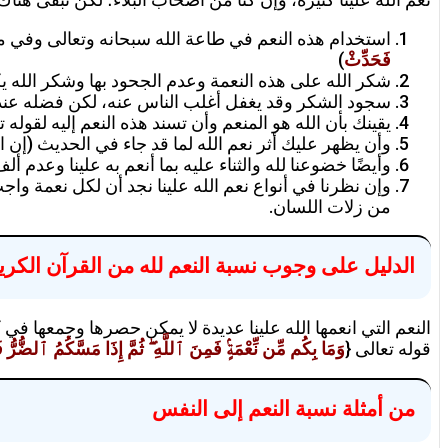
استخدام هذه النعم في طاعة الله سبحانه وتعالى وفي مرضات
فَحَدِّثْ
)
شكر الله على هذه النعمة وعدم الجحود بها وشكر الله يك
سجود الشكر وقد يغفل أغلب الناس عنه، لكن فضله عند 
يقينك بأن الله هو المنعم وأن تسند هذه النعم إليه لقوله ت
وأن يظهر عليك أثر نعم الله لما قد جاء في الحديث (إن ا
وأيضًا خضوعنا لله والثناء عليه بما أنعم به علينا وعدم ألف
وإن نظرنا في أنواع نعم الله علينا نجد أن لكل نعمة وا
من زلات اللسان.
الدليل على وجوب نسبة النعم لله من القرآن الكري
النعم التي انعمها الله علينا عديدة لا يمكن حصرها وجمعها ف
قوله تعالى {
وَمَا بِكُم مِّن نِّعْمَةٍۢ فَمِنَ ٱللَّهِ ۖ ثُمَّ إِذَا مَسَّكُمُ ٱلضُّرُّ فَإ
من أمثلة نسبة النعم إلى النفس