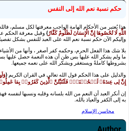
حكم نسبة نعم الله إلى النفس
هذا يُعتبر من الأحكام الهامة الواجب معرفتها لكل مسلم، فالل
اللَّهِ لَا تُحْصُوهَا إِنَّ الْإِنسَانَ لَظَلُومٌ كَفَّارٌ
} وقبل معرفة الحكم عل
وإليكم الآن حكم نسبة نعم الله على العبد للنفس بشكل تفصيل
بلا شك هذا الفعل الحرم، وحكمه كفر أصغر ، وأنها من الأشياء ا
ما ولم يشكر الله عليها بس ظن أن هذه النعمة حصل عليها بسبب
بشروطها كاملةً ويستغفر ويشكر الله على نعمه جميعها.
والدليل على هذا الحكم قول الله تعالى في القران الكريم {
وَلَ
إِنَّ لِی عِندَهُۥ لَلۡحُسۡنَىٰۚ فَلَنُنَبِّئَنَّ ٱلَّذِینَ كَفَرُوا۟ بِمَا عَمِلُوا
إن أنكر العبد أن النعم من الله بلسانه وقلبه ونسبها لنفسه فهذ
به إلى الكفر والعياذ بالله.
محاسن الإسلام
Author