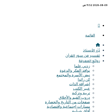
2026-08-09 11:52 ص
القائمة
دُرَر الأستاذ
تفسير من سور القرآن
روائع المعرفة
زدني علما
نوافذ الفكر والدعوة
نبض الأسرة والمجتمع
كن رائدا
إشراقة الذات
عبير الكتب
تربية وتزكية
دروب القيم والأخلاق
صفحات من التاريخ والحضارة
مسارات اجتماعية واقتصادية
آفاق شبابية