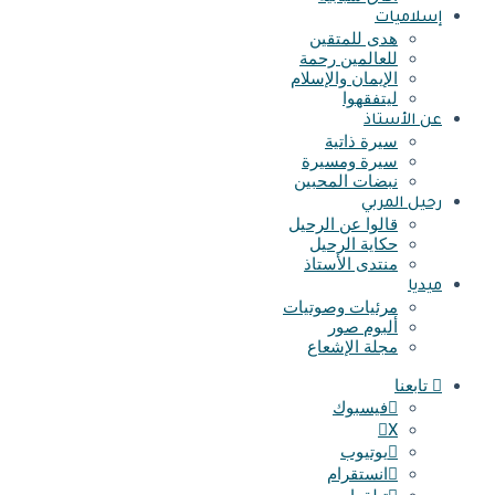
إسلاميات
هدى للمتقين
للعالمين رحمة
الإيمان والإسلام
ليتفقهوا
عن الأستاذ
سيرة ذاتية
سيرة ومسيرة
نبضات المحبين
رحيل المربي
قالوا عن الرحيل
حكاية الرحيل
منتدى الأستاذ
ميديا
مرئيات وصوتيات
ألبوم صور
مجلة الإشعاع
تابعنا
فيسبوك
X
يوتيوب
انستقرام