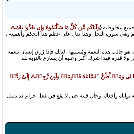
جميع مخلوقاته {
وَآتَاكُم مِّن كُلِّ مَا سَأَلْتُمُوهُ وَإِن تَعُدُّوا نِعْمَتَ
م وهي سورة النحل وهذا يدل على عظم هذا الحكم وأهميته ،
 هو جالب هذه النعمة ومُسببها ، لذلك فإذا رُزق إنسان بنعمة
ولا قدره فهذا شرك أكبر وعليه أن يسارع بالتوبة لله
ذَا لِی وَمَاۤ أَظُنُّ ٱلسَّاعَةَ قَاۤىِٕمَةࣰ وَلَىِٕن رُّجِعۡتُ إِلَىٰ رَبِّیۤ
قبة نواياه وأفعاله وحال قلبه حتى لا يقع في فعل حرام قد يصل