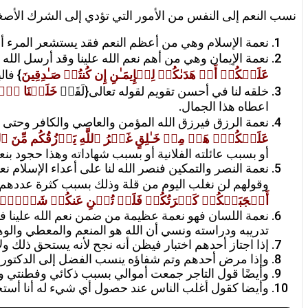
نسب النعم إلى النفس من الأمور التي تؤدي إلى الشرك الأصغر
نعمة الإسلام وهي من أعظم النعم فقد يستشعر المرء أنه 
نعمة الإيمان وهي من أهم نعم الله علينا وقد أرسل الله إ
عَلَیۡكُمۡ أَنۡ هَدَىٰكُمۡ لِلۡإِیمَـٰنِ إِن كُنتُمۡ صَـٰدِقِینَ
} فال
خلقه لنا في أحسن تقويم لقوله تعالى{لَقَدۡ
خَلَقۡنَا ٱلۡ
اعطاه هذا الجمال.
نعمة الرزق فيرزق الله المؤمن والعاصي والكافر وحتى ا
عَلَیۡكُمۡۚ هَلۡ مِنۡ خَـٰلِقٍ غَیۡرُ ٱللَّهِ یَرۡزُقُكُم مِّنَ ٱلس
أو بسبب عائلته الفلانية أو بسبب شهاداته وهذا حجود بنعم
نعمة النصر والتمكين فنصر الله لنا على أعداء الإسلام
وقولهم لن نغلب اليوم من قلة وذلك بسبب كثرة عددهم م
أَعۡجَبَتۡكُمۡ كَثۡرَتُكُمۡ فَلَمۡ تُغۡنِ عَنكُمۡ شَیۡـࣰٔا وَضَ
نعمة اللسان فهو نعمة عظيمة من ضمن نعم الله علينا 
تدريبه ودراسته ونسي أن الله هو المنعم والمعطي والوه
إذا اجتاز أحدهم اختبار فيظن أنه نجح لأنه يستحق ذلك ول
وإذا مرض أحدهم وتم شفاؤه ينسب الفضل إلى الدكتور فل
وأيضًا قول التاجر جمعت أموالي بسبب ذكائي وفطنتي و
وأيضا كقول أغلب الناس عند حصول أي شيء له أنا أست