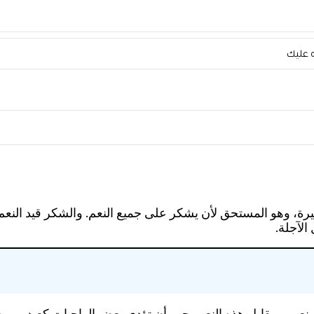
ه عليك
لكثيرة، وهو المستحق لأن يشكر على جميع النعم. والشكر قيد النع
الآجلة.
اك نعم، ومقابل هذه النعم يجب أن تؤدي بعض الواجبات كعبد، ومن 