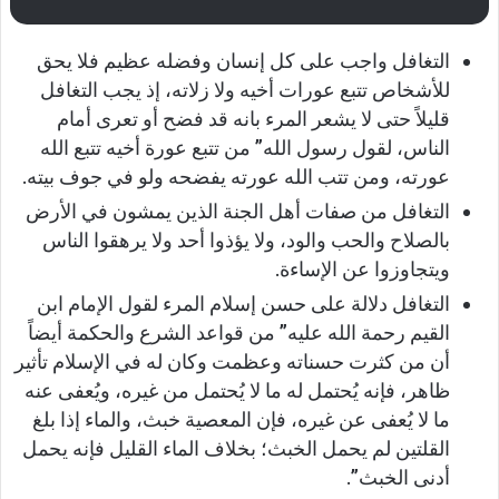
التغافل واجب على كل إنسان وفضله عظيم فلا يحق
للأشخاص تتبع عورات أخيه ولا زلاته، إذ يجب التغافل
قليلاً حتى لا يشعر المرء بانه قد فضح أو تعرى أمام
الناس، لقول رسول الله” من تتبع عورة أخيه تتبع الله
عورته، ومن تتب الله عورته يفضحه ولو في جوف بيته.
التغافل من صفات أهل الجنة الذين يمشون في الأرض
بالصلاح والحب والود، ولا يؤذوا أحد ولا يرهقوا الناس
ويتجاوزوا عن الإساءة.
التغافل دلالة على حسن إسلام المرء لقول الإمام ابن
القيم رحمة الله عليه” من قواعد الشرع والحكمة أيضاً
أن من كثرت حسناته وعظمت وكان له في الإسلام تأثير
ظاهر، فإنه يُحتمل له ما لا يُحتمل من غيره، ويُعفى عنه
ما لا يُعفى عن غيره، فإن المعصية خبث، والماء إذا بلغ
القلتين لم يحمل الخبث؛ بخلاف الماء القليل فإنه يحمل
أدنى الخبث”.