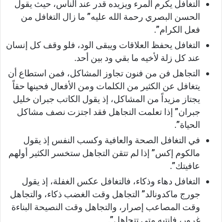
التغافل يكرم المرء ويزيده قدر عند الناس، حيث يقول
الحسن البصري رحمة الله عليه” ما زال التغافل من
فعل الكرام”.
التغافل يحفظ العلاقات ويبقى الود، فلو وقف كل إنسان
عند كل زلة لأخيه ما بقي ود بين أحد.
التجاهل فن من فنون تجاوز المشاكل، فمن استطاع أن
يتغافل عن الكثير من الكلمات ومن الأفعال فحينها حقاً
يجتاز مزيداً من المشاكل، إذ يقول الكاتب جبران خليل
جبران” إذا تعلمت التجاهل فقد اجتزت نصف مشاكل
الحياة”.
في التغافل الصحة والعافية وكسب النفس إذ يقول
مالكوم إكس” إذا لم تتقن التجاهل ستخسر الكثير أولهم
عافيتك”.
التغافل دهاء وذكاء، فالتغافل عكس الغفلة، إذ يقول
جورج ماكدونالد” التجاهل وقت الغضب ذكاء، والتجاهل
وقت المصاعب إصرار، والتجاهل وقت النصيحة البناءة
غرور، فانتبه متى تتجاهل”.