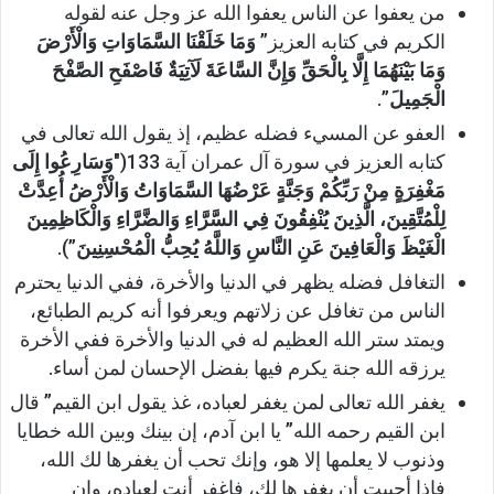
من يعفوا عن الناس يعفوا الله عز وجل عنه لقوله
الكريم في كتابه العزيز”
وَمَا خَلَقْنَا السَّمَاوَاتِ وَالْأَرْضَ
وَمَا بَيْنَهُمَا إِلَّا بِالْحَقِّ وَإِنَّ السَّاعَةَ لَآتِيَةٌ فَاصْفَحِ الصَّفْحَ
الْجَمِيلَ
”.
العفو عن المسيء فضله عظيم، إذ يقول الله تعالى في
كتابه العزيز في سورة آل عمران آية 133(″
وَسَارِعُوا إِلَى
مَغْفِرَةٍ مِنْ رَبِّكُمْ وَجَنَّةٍ عَرْضُهَا السَّمَاوَاتُ وَالْأَرْضُ أُعِدَّتْ
لِلْمُتَّقِينَ، الَّذِينَ يُنْفِقُونَ فِي السَّرَّاءِ وَالضَّرَّاءِ وَالْكَاظِمِينَ
الْغَيْظَ وَالْعَافِينَ عَنِ النَّاسِ وَاللَّهُ يُحِبُّ الْمُحْسِنِينَ
”).
التغافل فضله يظهر في الدنيا والأخرة، ففي الدنيا يحترم
الناس من تغافل عن زلاتهم ويعرفوا أنه كريم الطبائع،
ويمتد ستر الله العظيم له في الدنيا والأخرة ففي الأخرة
يرزقه الله جنة يكرم فيها بفضل الإحسان لمن أساء.
يغفر الله تعالى لمن يغفر لعباده، غذ يقول ابن القيم” قال
ابن القيم رحمه الله” يا ابن آدم، إن بينك وبين الله خطايا
وذنوب لا يعلمها إلا هو، وإنك تحب أن يغفرها لك الله،
فإذا أحببت أن يغفرها لك، فاغفر أنت لعباده، وإن