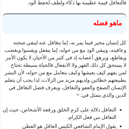
فالتغافل قيمة عظيمة بها ذكاء ولطف لحفظ الود.
ماهو فضله
كل إنسان مخير فيما يمر به، إما يتغافل عنه ليبقي صحته
وعافيته، ويبقي الود مع من حوله، إما ينفعل ويقسوا ويغضب
ويقاطع، ويرهق أعصابه إذ في كثير من الأحيان لا يكون الأمر
لا يستحق كل ذلك القهر ولا الانفعال فالحياة بسيطة تحتاج
لمن يفهم كيف يعيشها وكيف يتعامل مع من حوله، لأن البشر
بطبيعتهم خطائين ولديهم مزيد من الزلات، لذا يجب أن يتعلم
الإنسان الصفح والعفو والتغافل، ويعرف فضل التغافل في
الدين والذي يتمثل في: –
التغافل دلالة على كرم الخلق ورفعة الأشخاص، حيث إن
التغافل من فعل الكرام.
يقول الإمام الشافعي الكيس العاقل هو الفطن