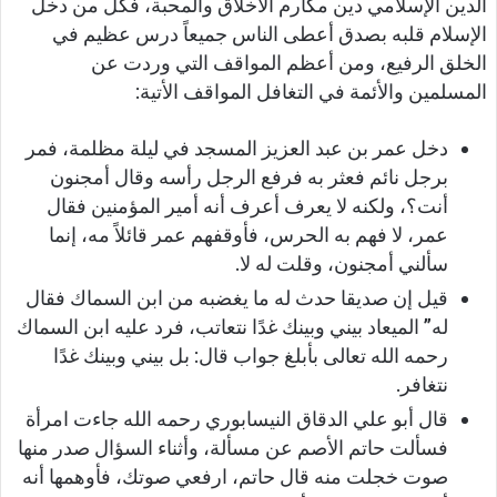
الدين الإسلامي دين مكارم الأخلاق والمحبة، فكل من دخل
الإسلام قلبه بصدق أعطى الناس جميعاً درس عظيم في
الخلق الرفيع، ومن أعظم المواقف التي وردت عن
المسلمين والأئمة في التغافل المواقف الأتية:
دخل عمر بن عبد العزيز المسجد في ليلة مظلمة، فمر
برجل نائم فعثر به فرفع الرجل رأسه وقال أمجنون
أنت؟، ولكنه لا يعرف أعرف أنه أمير المؤمنين فقال
عمر، لا فهم به الحرس، فأوقفهم عمر قائلاً مه، إنما
سألني أمجنون، وقلت له لا.
قيل إن صديقا حدث له ما يغضبه من ابن السماك فقال
له” الميعاد بيني وبينك غدًا نتعاتب، فرد عليه ابن السماك
رحمه الله تعالى بأبلغ جواب قال: بل بيني وبينك غدًا
نتغافر.
قال أبو علي الدقاق النيسابوري رحمه الله جاءت امرأة
فسألت حاتم الأصم عن مسألة، وأثناء السؤال صدر منها
صوت خجلت منه قال حاتم، ارفعي صوتك، فأوهمها أنه