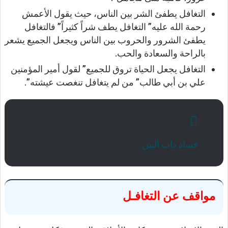
التغافل يطفئ الشر بين الناس، حيث يقول الأعمش
رحمة الله عليه” التغافل يطف شراً كثيراً” فالتغافل
يطفئ الشرور والحروب بين الناس ويجعل الجميع يشعر
بالراحة والسعادة والحب.
التغافل يجعل الحياة تروق للجميع” لقول أمير المؤمنين
علي بن أبي طالب” من لم يتغافل تنغصت عيشته”.
فساد ذات البين
مواقف عن التغافـل