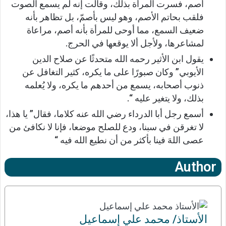
أصم، فسرت المرأة بذلك، وقالت إنه لم يسمع الصوت
فلقب بحاتم الأصم، وهو ليس بأصمّ، بل تظاهر بأنه
ضعيف السمع، مما أوحى للمرأة بأنه أصم، مراعاة
لمشاعرها، ولأجل ألا يوقعها في الحرج.
يقول ابن الأثير رحمه الله متحدثًا عن صلاح الدين
الأيوبي” وكان صبورًا على ما يكره، كثير التغافل عن
ذنوب أصحابه، يسمع من أحدهم ما يكره، ولا يُعلمه
بذلك، ولا يتغير عليه “.
أسمع رجل أبا الدرداء رضي الله عنه كلاما، فقال” يا هذا،
لا تغرقن في سبنا، ودع للصلح موضعا، فإنا لا نكافئ من
عصى اللهَ فينا بأكثر من أن نطيع الله فيه “
Author
الأستاذ/ محمد علي إٍسماعيل