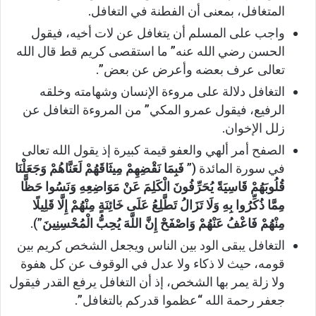
المتغافل، بمعنى أن الفطنة في التغافل.
واجب على المسلم أن يتغافل عن لات أخيه، فيقول
الحسن رضي الله عنه” ما استقصى كريم قط قال الله
تعالى عرف بعضه وأعرض عن بعض”.
التغافل دلالة على مروءة الإنسان وشهامته وخلقه
الرفيع، فيقول عمرو المكي” من المروءة التغافل عن
زلل الإخوان.
الصفح أمر ألهي والعفو قيمة كبيرة إذ يقول الله تعالى
في سورة المائدة (”
فَبِمَا نَقْضِهِمْ مِيثَاقَهُمْ لَعَنَّاهُمْ وَجَعَلْنَا
قُلُوبَهُمْ قَاسِيَةً يُحَرِّفُونَ الْكَلِمَ عَنْ مَوَاضِعِهِ وَنَسُوا حَظًّا
مِمَّا ذُكِّرُوا بِهِ وَلَا تَزَالُ تَطَّلِعُ عَلَى خَائِنَةٍ مِنْهُمْ إِلَّا قَلِيلًا
مِنْهُمْ فَاعْفُ عَنْهُمْ وَاصْفَحْ إِنَّ اللَّهَ يُحِبُّ الْمُحْسِنِينَ
”).
التغافل يبقى الود بين الناس ويجعل الشخص كريم بين
قومه، حيث لا ذكاء ولا عدل في الوقوف عن كل هفوة
ولا زلة يمر بها الشخص، إذ أن التغافل يرفع القدر فيقول
جعفر رحمة الله “عظموا قدركم بالتغافل”.