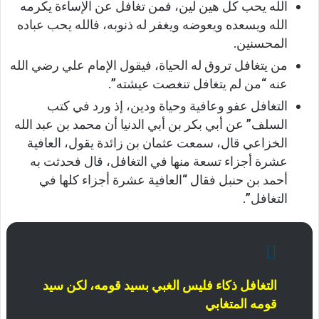
الله يحب كل هين لين، فمن تغافل عن الإساءة يكرمه
الله ويسعده ويعوضه ويغفر له ذنوبه، فالله يحب عباده
المحسنين.
من يتغافل تروق له الحياة، فيقول الإمام علي رضي الله
عنه “من لم يتغافل تنغصت عيشته”.
التغافل عفو وعافية وحياة ودين، إذ ورد في كتب
السلف” عن أبي بكر بن أبي الدنيا أن محمد بن عبد الله
الخزاعي قال، سمعت عثمان بن زائدة يقول، العافية
عشرة أجزاء تسعة منها في التغافل، قال فحدثت به
أحمد بن حنبل فقال “العافية عشرة أجزاء كلها في
التغافل”.
التغافل ذكاء فليس الغبي بسيد قومه، لكن سيد
قومه المتغابي