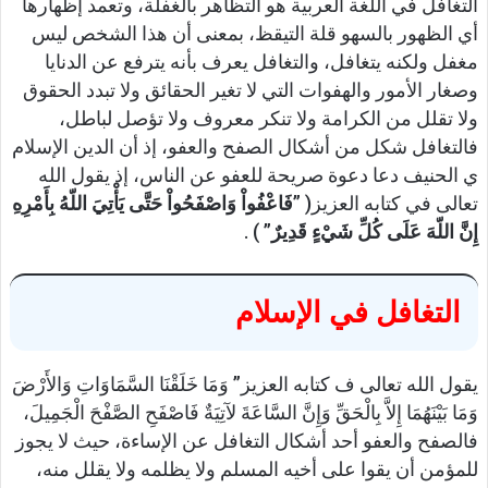
التغافل في اللغة العربية هو التظاهر بالغفلة، وتعمد إظهارها
أي الظهور بالسهو قلة التيقظ، بمعنى أن هذا الشخص ليس
مغفل ولكنه يتغافل، والتغافل يعرف بأنه يترفع عن الدنايا
وصغار الأمور والهفوات التي لا تغير الحقائق ولا تبدد الحقوق
ولا تقلل من الكرامة ولا تنكر معروف ولا تؤصل لباطل،
فالتغافل شكل من أشكال الصفح والعفو، إذ أن الدين الإسلام
ي الحنيف دعا دعوة صريحة للعفو عن الناس، إذ يقول الله
تعالى في كتابه العزيز( ”
فَاعْفُواْ وَاصْفَحُواْ حَتَّى يَأْتِيَ اللّهُ بِأَمْرِهِ
إِنَّ اللّهَ عَلَى كُلِّ شَيْءٍ قَدِيرٌ
” ) .
التغافل في الإسلام
يقول الله تعالى ف كتابه العزيز” وَمَا خَلَقْنَا السَّمَاوَاتِ وَالأَرْضَ
وَمَا بَيْنَهُمَا إِلاَّ بِالْحَقِّ وَإِنَّ السَّاعَةَ لآتِيَةٌ فَاصْفَحِ الصَّفْحَ الْجَمِيلَ،
فالصفح والعفو أحد أشكال التغافل عن الإساءة، حيث لا يجوز
للمؤمن أن يقوا على أخيه المسلم ولا يظلمه ولا يقلل منه،