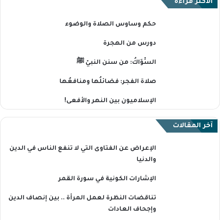
الاكثر قراءة
حكم وساوس الصلاة والوضوء
دورس من الهجرة
السِّوَاكُ: من سنن النبيّ ﷺ
صلاة الفجر: فضائلُها ومنافعُها
الإسلاميون بين النهر والأفعى!
آخر المقالات
الإعراض عن الفتاوى التي لا تنفع الناس في الدين
والدنيا
الإشارات الكونية في سورة القمر
تناقضات النظرة لعمل المرأة .. بين إنصاف الدين
وإجحاف العادات