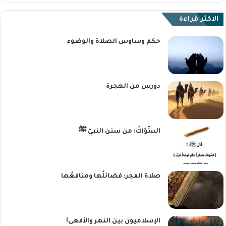
الاكثر قراءة
حكم وساوس الصلاة والوضوء
دورس من الهجرة
السِّوَاكُ: من سنن النبيّ ﷺ
صلاة الفجر: فضائلُها ومنافعُها
الإسلاميون بين النهر والأفعى!