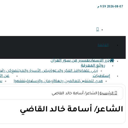
2026-08-07 9:59 م
القائمة
دُرَر الأستاذ
تفسير من سور القرآن
روائع المعرفة
زدني علما
نوافذ الفكر والدعوة
نبض الأسرة والمجتمع
كن رائدا
إسلاميات
عن ال
هدى للمتقين
للعالمين رحمة
الإيمان والإسلام
ليتفقهوا
سي
الرئيسية
|
الشاعر/ أسامة خالد القاضي
الشاعر/ أسامة خالد القاضي