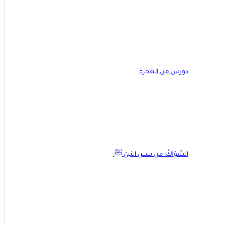
دورس من الهجرة
السِّوَاكُ: من سنن النبيّ ﷺ