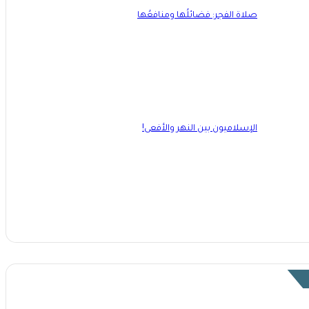
صلاة الفجر: فضائلُها ومنافعُها
الإسلاميون بين النهر والأفعى!