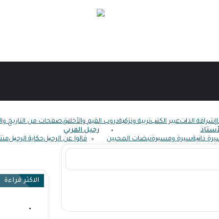
إشراقة الذات
عبير الكتب
تربية وتزكية
دروب القيم والأخلاق
صفحات من التاريخ وا
أستاذ
رحيل المربي
رة ذاتية
سيرة ومسيرة
نبضات المحبين
قالوا عن الرحيل
حكاية الرحيل
منت
الاكثر قراءة