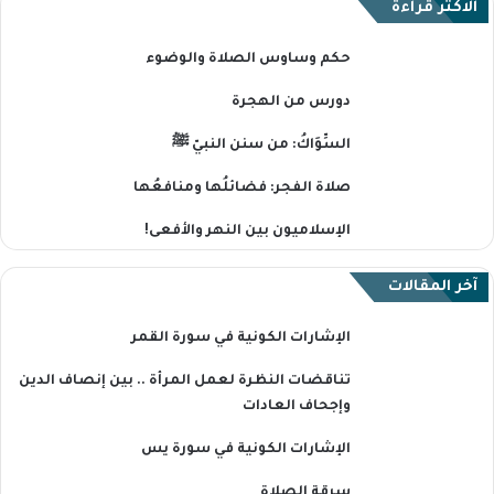
الاكثر قراءة
حكم وساوس الصلاة والوضوء
دورس من الهجرة
السِّوَاكُ: من سنن النبيّ ﷺ
صلاة الفجر: فضائلُها ومنافعُها
الإسلاميون بين النهر والأفعى!
آخر المقالات
الإشارات الكونية في سورة القمر
تناقضات النظرة لعمل المرأة .. بين إنصاف الدين
وإجحاف العادات
الإشارات الكونية في سورة يس
سرقة الصلاة