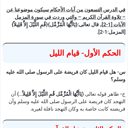
في الدرس التسعون من آيات الأحكام سيكون موضوعنا عن
– تلاوة القرآن الكريم – والتي وردت في سورة المزمل
الآيات
[1-2]،
قال تعالى:
{يَاأَيُّهَا الْمُزَّمِّل}{قُمِ اللَّيْلَ إِلاَّ قَلِيلاً}
[المزمل:1-2].
الحكم الأول- قيام الليل
س- هل قيام الليل كان فريضة على الرسول صلى الله عليه
وسلم؟
ج- ظاهر قوله تعالى (
يَاأَيُّهَا الْمُزَّمِّل
قُمِ اللَّيْلَ إِلاَّ قَلِيلاً
…) أن
التهجد كان فريضة على الرسول صلى الله عليه وسلم وأن
فريضته كانت خاصة به وكان التهجد نافلة لغيره.