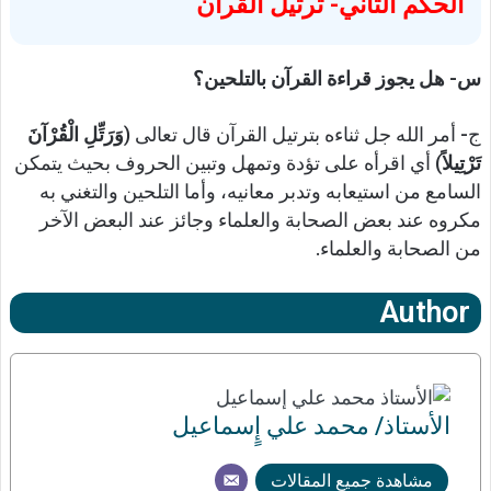
الحكم الثاني- ترتيل القرآن
س- هل يجوز قراءة القرآن بالتلحين؟
ج- أمر الله جل ثناءه بترتيل القرآن قال تعالى (
وَرَتِّلِ الْقُرْآنَ
تَرْتِيلاً
) أي اقرأه على تؤدة وتمهل وتبين الحروف بحيث يتمكن
السامع من استيعابه وتدبر معانيه، وأما التلحين والتغني به
مكروه عند بعض الصحابة والعلماء وجائز عند البعض الآخر
من الصحابة والعلماء.
Author
الأستاذ/ محمد علي إٍسماعيل
مشاهدة جميع المقالات