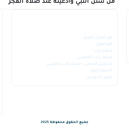
من سنن النبي وأدعيته عند صلاة الفجر
مواقع مفيدة
نون للقرآن الكريم
القرضاوي
اسلام ويب
محمد راتب النابلسي
التحميل المجاني - محمد راتب النابلسي
الاسلام اليوم
طارق السويدان
جميع الحقوق محفوظة 2025