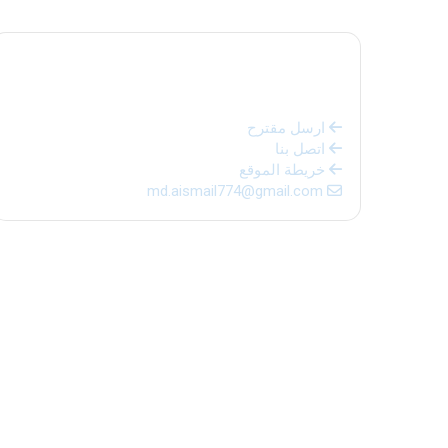
تواصل معنا
ارسل مقترح
اتصل بنا
خريطة الموقع
md.aismail774@gmail.com