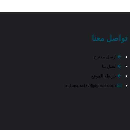
تواصل معنا
ارسل مقترح
اتصل بنا
خريطة الموقع
md.aismail774@gmail.com