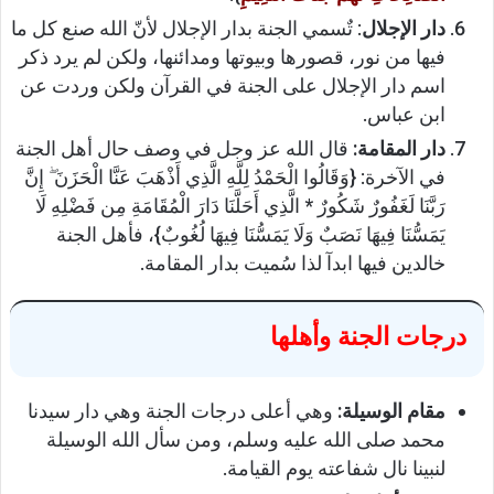
دار الإجلال
: تٌسمي الجنة بدار الإجلال لأنّ الله صنع كل ما
فيها من نور، قصورها وبيوتها ومدائنها، ولكن لم يرد ذكر
اسم دار الإجلال على الجنة في القرآن ولكن وردت عن
ابن عباس.
دار المقامة:
قال الله عز وجل في وصف حال أهل الجنة
في الآخرة: {وَقَالُوا الْحَمْدُ لِلَّهِ الَّذِي أَذْهَبَ عَنَّا الْحَزَنَ ۖ إِنَّ
رَبَّنَا لَغَفُورٌ شَكُورٌ * الَّذِي أَحَلَّنَا دَارَ الْمُقَامَةِ مِن فَضْلِهِ لَا
يَمَسُّنَا فِيهَا نَصَبٌ وَلَا يَمَسُّنَا فِيهَا لُغُوبٌ}، فأهل الجنة
خالدين فيها ابدآ لذا سُميت بدار المقامة.
درجات الجنة وأهلها
مقام الوسيلة:
وهي أعلى درجات الجنة وهي دار سيدنا
محمد صلى الله عليه وسلم، ومن سأل الله الوسيلة
لنبينا نال شفاعته يوم القيامة.