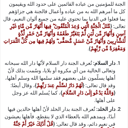
الجنة للمؤمنين من عباده القائمين على حدود الله ويقيمون
كل ما أمرهم الله به من عباده وأعمال فالجنة هي جزاؤهم
بما فعلوا في الدنيا بما تحتوي عليه من جميع ألوان النعيم، قال
تعالى: {
مَّثَلُ الْجَنَّةِ الَّتِي وُعِدَ الْمُتَّقُونَ ۖ فِيهَا أَنْهَارٌ مِّن مَّاءٍ غَيْرِ
آسِنٍ وَأَنْهَارٌ مِّن لَّبَنٍ لَّمْ يَتَغَيَّرْ طَعْمُهُ وَأَنْهَارٌ مِّنْ خَمْرٍ لَّذَّةٍ
لِّلشَّارِبِينَ وَأَنْهَارٌ مِّنْ عَسَلٍ مُّصَفًّى ۖ وَلَهُمْ فِيهَا مِن كُلِّ الثَّمَرَاتِ
وَمَغْفِرَةٌ مِّن رَّبِّهِمْ
}.
دار السلام:
تُعرف الجنة دار السلام لأنّها دار الله سبحانه
وتعالى الخالية من أي مكروه أو بلايا، وسٌمت بذلك لأنّ
أهلها يسلّمون على بعضهم فقد سلمها الله وسلم أهلها،
وقد قال تعالى: {
لَهُمْ دَارُ لسَّلَٰمِ عِندَ رَبِّهِمْ
}، وقال أيضًا:
{
وَاللَّهُ يَدْعُو إِلَىٰ دَارِ السَّلَامِ
}، كما يُسلم الله عز وجل
على أهلها.
دار الخلد:
تٌعرف الجنة بدار الخلد لأنّ أهلها خالدين فيها
أبدًا، ويمدهم الله بالعطاء الذي لا ينقطع، فأهلها يعيشون
في نعيم دائم، وقد قال تعالى: {
قُلْ أَذَٰلِكَ خَيْرٌ أَمْ جَنَّةُ