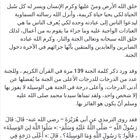
خلق الله الأرض ومنً عليها وكرم الإنسان ويسر له كل سُبل
الحياة لكي يحيا حياة كريمة، وأنزل الله رسالته السماوية
ليدعوا الناس إلى عبادته وحده لكي يُعرف الناس ما هي
العبادات الواجبة عليه وما جزاء ما يقوم به من أعمال، لذلك
خلق الله سبحانه وتعالى الجنة والنار، وكرم الله عباده
الصابرين والعابدين والمتقين بأنّها جزائهم في الآخرة دخول
الجنة.
وقد ورد ذكر كلمة الجنة 139 مرة في القرآن الكريم ، وللجنة
عدد من الدرجات للدرجات الأعلى من الجنة ما يُفضلها عن
أدنى الدرجات، وأعلى درجة في الجنة هي الوسيلة لا يفوز بها
إلا شخص واحد، ولقد تمناها سيدنا محمد صلى الله عليه
وسلم أنّ يكون هو الفائز بها.
فقد روى الترمذي عن أبي هُرَيْرَةَ – رضي الله عنه- قَالَ: قَالَ
رَسُولُ اللَّهِ – صَلَّى اللَّهُ عَلَيْهِ وَسَلَّمَ- :« سَلُوا اللَّهَ لِيَ الوَسِيلَةَ»
، قَالُوا: يَا رَسُولَ اللَّهِ وَمَا الوَسِيلَةُ؟ ، قَالَ :« أَعْلَى دَرَجَةٍ فِي