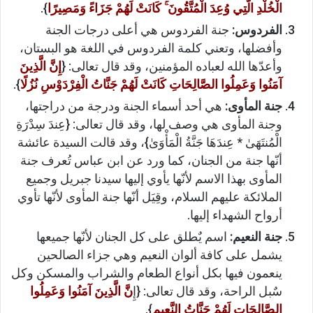
الْخُلْدِ الَّتِي وُعِدَ الْمُتَّقُونَ ۚ كَانَتْ لَهُمْ جَزَاءً وَمَصِيرًا
}.
الفردوس:
جنة الفردوس هي أعلى درجات الجنة
وأفضلها، وتعني كلمة الفردوس في اللغة هو البستان،
وأعدّها الله لعباده المؤمنين، وقد قال تعالى: {
إِنَّ الَّذِينَ
آمَنُوا وَعَمِلُوا الصَّالِحَاتِ كَانَتْ لَهُمْ جَنَّاتُ الْفِرْدَوْسِ نُزُلًا
}.
جنة المأوى:
هي أحد أسماء الجنة ودرجة من دراجتها،
وجنة المأوى هي وصف لها، وقد قال تعالى: {عِندَ سِدْرَةِ
الْمُنتَهَىٰ * عِندَهَا جَنَّةُ الْمَأْوَىٰ}، وقد قالت السيدة عائشة
أنّها جنة من الجنان، كما ورد عن ابن عباس تُعرف جنة
المأوى بهذا الاسم لأنّها يأوي إليها سيدنا جبريل وجميع
الملائكة عليهم السلام، وقِيَل أنّها جنة المأوى لأنّها تأوي
أرواح الشهداء إليها.
جنة النعيم:
اسم يٌطلق على كل الجنان لأنّها جميعها
يشمل على كافة ألوان النعيم وهي جزاء الصالحين
ينعمون فيها بكل أنواع الطعام والشراب والمسكن وكل
سٌبل الراحة، وقد قال تعالى: {إِ
نَّ الَّذِينَ آمَنُوا وَعَمِلُوا
الصَّالِحَاتِ لَهُمْ جَنَّاتُ النَّعِيمِ
}.