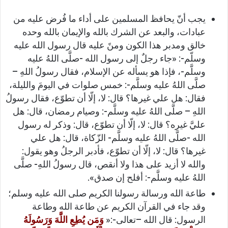
يجب أنّ يحافظ المسلمين على أداء ما فُرض عليه من
عبادات، والبعد عن الشرك بالله والإيمان بالله وحده
خالق ومدبر هذا الكون ومنً عليه قال رسول الله عليه
وسلّم-: «جاء رجلٌ إلى رسول الله -صلَّى اللهُ عليه
وسلَّم-، فإذا هو يسأله عن الإسلام، فقال رسولُ اللهِ –
صلَّى اللهُ عليه وسلَّم-: خمس صلوات في اليومَ والليلة،
فقال: هل علي غيرها؟ قال: لا، إلّا أن تطوّع، فقال رسولُ
اللهِ – صلَّى اللهُ عليه وسلَّم-: وصيام رمضان، قال: هل
عليَّ غيره؟ قال: لا، إلّا أن تطوّع، قال: وذكر له رسول
الله -صلَّى اللهُ عليه وسلَّم- الزّكاة، قال: هل علي
غيرها؟ قال: لا، إلّا أن تطوّع، فأدبر الرجلُ وهو يقول:
والله لا أزيد على هذا ولا أنقص، قال رسولُ اللهِ- صلَّى
اللهُ عليه وسلَّم-: أفلح إن صدق».
طاعة الله ورسالة رسولنا الكريم صلى الله عليه وسلم؛
وقد جاء في القرآن الكريم عن طاعة الله وطاعة
الرسول: قال الله –تعالى-:«
وَمَن يُطِعِ اللَّهَ وَرَسُولَهُ