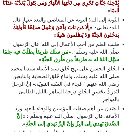
يُدْخِلْهُ جَنَّاتٍ تَجْرِي مِن تَحْتِهَا الْأَنْهَارُ وَمَن يَتَوَلَّ يُعَذِّبْهُ عَذَابًا
أَلِيمًا
».
التّوبة إلى الله؛ التوبة عن المعاصي والبعد عنها، قال
الله- تعالى-: «
إِلّا مَن تابَ وَآمَنَ وَعَمِلَ صالِحًا فَأُولئِكَ
يَدخُلونَ الجَنَّةَ وَلا يُظلَمونَ شَيئًا
».
طلب العلم من أحب الأعمال إلى الله؛ قال الرّسول –
صلّى الله عليه وسلّم-: «
مَن سلَك طريقاً يطلُبُ فيه عِلمًا
سهَّل اللهُ له به طريقاً مِن طُرقِ الجنَّةِ
».
الخُلق الحسن على نهج خٌلق سيد الأنبياء سيدنا محمد
صلى الله عليه وسلم، واتباع خٌلق الصحابة والتابعين
رضي الله عنهم-؛ فجاء في السّنة النبويّة:« إنَّ الرجلَ
ليُدرِكُ بحُسنِ الخُلقِ درجةَ الساهرِ بالليلِ الظامئِ
بالهواجرِ
الصّدق من أهم صفات المؤمنين والوفاء بالعهد ورد
الأمانة، قال الرّسول -صلّى الله عليه وسلّم-: «
إنَّ
الصِّدقَ يَهدي إلى البِرِّ وإنَّ البِرَّ يَهدي إلى الجنَّةِ
».