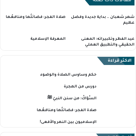
مقالات ذات صلة
شهر شعبان .. بداية جديدة وفضل
صلاة الفجر: فضائلُها ومنافعُها
عظيم
عيد الفطر وتكبيراته: المعنى
المعرفة الإسلامية
الحقيقي والتطبيق العملي
الاكثر قراءة
حكم وساوس الصلاة والوضوء
دورس من الهجرة
السِّوَاكُ: من سنن النبيّ ﷺ
صلاة الفجر: فضائلُها ومنافعُها
الإسلاميون بين النهر والأفعى!