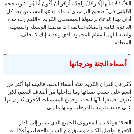
الجَنَّةِ؛ لَا يَنَالُهَا إِلَّا رَجُلٌ وَاحِدٌ ، أَرْجُو أَنْ أَكُونَ أَنَا هُو َ»؛ وصححه
الألباني في” صحيح الترميذي”، لذلك يدعو المسلمين بعد كل
أذان بهذا الدعاء لرسولنا المصطفى الكريم: «اللهم رب هذه
الدعوة التامة والصلاة القائمة آت محمدا الوسيلة والفضيلة
وابعثه اللهم المقام المحمود الذي وعدته إنك لا تخلف
الميعاد».
أسماء الجنة ودرجاتها
ذٌكر في القرآن الكريم عدّة أسماء الجنة، فالجنة لها أكثر من
اسم على حسب صفاتها وما بداخلها من أصناف النعيم، لكن
تُعرف جميعها بأنّها الجنة، وجميع المسميات الأخرى تٌعرف بها
على حسب ترتيب الدرجات ومنها ما يلي:
الجنة:
هو الاسم المعروف للجميع الذي يشير إلى الدار
الآخرة، وأصل الكلمة مشتق من الستر والغطاء، وأعدّ الله