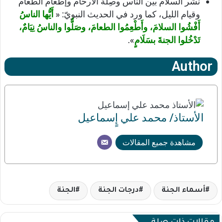
نشر السلام بين الناس وصِلة الأرحام وإطعام الطعام
وقيام الليل، كما ورد في الحديث النبويّ: «
أَيُّها الناسُ
أَفْشُوا السلامَ، وأَطْعِمُوا الطعامَ، وصَلُّوا والناسُ نِيَامٌ،
تَدْخُلوا الجنةَ بسَلَامٍ
».
Author
الأستاذ/ محمد علي إٍسماعيل
مشاهدة جميع المقالات
أسماء الجنة
درجات الجنة
الجنة