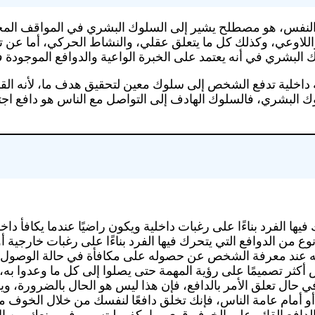
النفس، هو مصطلح يشير إلى السلوك البشري في المواقف المختلفة
 واللاوعي، وكذلك كل ما يتعلق عقلي، والنشاط الحركي، أما عن
 البشري في أنه يعتمد على الخبرة الواعية والدوافع الموجودة ف
 داخلية تدفع الشخص إلى سلوك معين لتحقيق هدف ما، لأنه القو
 البشري، فالسلوك الهادف إلى التواصل مع الناس هو دافع اجتم
يها الفرد بناءًا على رغبات داخلية ويكون راضيًا عندما يكافأ داخليً
ع من الدوافع التي يتحرك فيها الفرد بناءًا على رغبات خارجية أ
امه عند معرفة الشخص عن حصوله على مكافأة في حالة الوصول
 أكثر تصميمًا على رؤية المهمة حتى يصلوا إلى كل ما وعدوا به،
حال تعلق الأمر بالدافع، فإن هذا ليس هو الحال بالضرورة، ويلعب
و أمام عامة الناس، فإنك تخلق دافعًا لنفسك من خلال الخوف 
دافع القائم على الخوف قوي بما يكفي ليتسبب في منعك من الإ