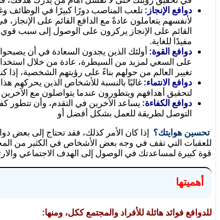
دوافع الإنجاز:
تلعب المناصب دورًا كبيرًا في الوظائف وغ
لأنفسهم يتعاملون عادةً مع الدافع القائم على الإنجاز،
القائم على الإنجاز يركزون على الوصول إلى سبب قوي لتح
مفيدًا للغاية.
دوافع القوة:
أولئك الذين يجدون السعادة في أن يصبحوا بق
على السعي لمزيد من السيطرة، عادة من خلال استخدام الم
تغيير العالم من حولهم بناءً على رؤيتهم الشخصية، إذا كن
دوافع الانتماء:
غالبًا بالنسبة للأشخاص الذين يحركهم هذا 
لتحقيق أهدافهم ويتطورون عندما يتواصلون مع الآخري
دوافع الكفاءة:
يساعد الآخرين في التقدم، وأن تتطور ك
التوصل لطريقة للعمل بشكل أفضل أو
تحسين هوايتك؟
إذا كان الأمر كذلك، فقد تحتاج إلى بعض دو
للعقبات التي تقف في وجه بعض الأشخاص في الكثير من المجالات
قوة كبيرة لمساعدتك في الوصول إلى الهدف الاجتماعي والارتق
أهميتها
للدوافع فوائد هائلة للأفراد والمجتمع ككل، ومنها: