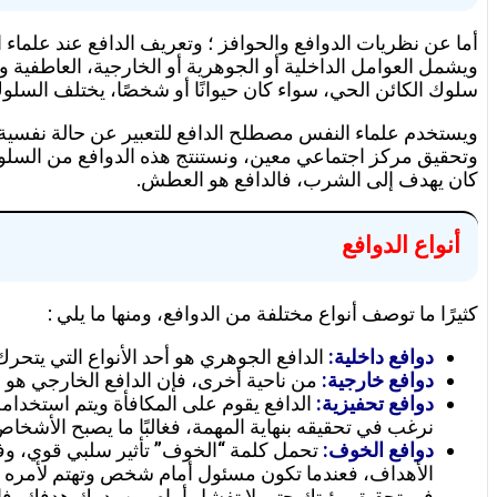
أما عن نظريات الدوافع والحوافز ؛ وتعريف الدافع عند علماء 
ويشمل العوامل الداخلية أو الجوهرية أو الخارجية، العاطفية
سلوك الكائن الحي، سواء كان حيوانًا أو شخصًا، يختلف السلوك
ويستخدم علماء النفس مصطلح الدافع للتعبير عن حالة نفسية
وتحقيق مركز اجتماعي معين، ونستنتج هذه الدوافع من السلوك
كان يهدف إلى الشرب، فالدافع هو العطش.
أنواع الدوافع
كثيرًا ما توصف أنواع مختلفة من الدوافع، ومنها ما يلي :
دوافع داخلية:
الدافع الجوهري هو أحد الأنواع التي يتحرك ف
دوافع خارجية:
من ناحية أخرى، فإن الدافع الخارجي هو نو
دوافع تحفيزية:
الدافع يقوم على المكافأة ويتم استخد
نرغب في تحقيقه بنهاية المهمة، فغالبًا ما يصبح الأشخاص
دوافع الخوف:
تحمل كلمة “الخوف” تأثير سلبي قوي، وفي 
الأهداف، فعندما تكون مسئول أمام شخص وتهتم لأمره أ
في تحقيق رؤيتك حتى لا تفشل أمام من يدرك هدفك، فال