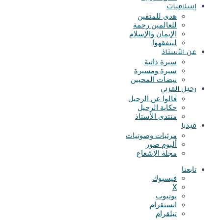
إسلاميات
هدى للمتقين
للعالمين رحمة
الإيمان والإسلام
ليتفقهوا
عن الأستاذ
سيرة ذاتية
سيرة ومسيرة
نبضات المحبين
رحيل المربي
قالوا عن الرحيل
حكاية الرحيل
منتدى الأستاذ
ميديا
مرئيات وصوتيات
ألبوم صور
مجلة الإشعاع
تابعنا
فيسبوك
X
يوتيوب
انستقرام
تيلقرام