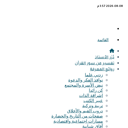
2026-08-08 3:57 م
القائمة
دُرَر الأستاذ
تفسير من سور القرآن
روائع المعرفة
زدني علما
نوافذ الفكر والدعوة
نبض الأسرة والمجتمع
كن رائدا
إشراقة الذات
عبير الكتب
تربية وتزكية
دروب القيم والأخلاق
صفحات من التاريخ والحضارة
مسارات اجتماعية واقتصادية
آفاق شبابية