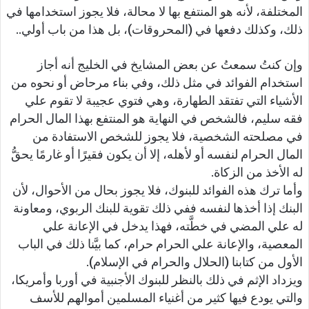
المختلفة، لأنه هو المنتفع بها لا محالة، فلا يجوز استخدامها في
ذلك، وكذلك دفعها في (المحروقات)، بل هذا من باب أولي..
وإن كنتُ سمعتُ عن بعض المشايخ في الخليج أنه أجاز
استخدام الفوائد في مثل ذلك، وفي بناء مرحاض أو نحوه من
الأشياء التي تفتقد الطهارة، وهي فتوي عجيبة لا تقوم علي
فقه سليم، فالشخص في النهاية هو المنتفع بهذا المال الحرام
في مصلحته الشخصية، فلا يجوز للشخص الاستفادة من
المال الحرام لنفسه أو لأهله، إلا أن يكون فقيرًا أو غارمًا يحقُّ
له الأخذ من الزكاة.
وأما ترك هذه الفوائد للبنوك، فلا يجوز بحال من الأحوال، لأن
البنك إذا أخذها لنفسه ففي ذلك تقوية للبنك الربوي، ومعاونة
له علي المضي في خطَّته، فهذا يدخل في الإعانة علي
المعصية، والإعانة علي الحرام حرام، كما بيَّنا ذلك في الباب
الأول من كتابنا (الحلال والحرام في الإسلام).
ويزداد الإثم في ذلك بالنظر للبنوك الأجنبية في أوربا وأمريكا،
والتي يودع فيها كثير من أغنياء المسلمين أموالهم للأسف