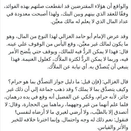
والواقع أن هؤلاء المقترضين قد انقطعت صلتهم بهذه الفوائد،
وفقًا للعقد الذي بينهم وبين البنك، ولهذا أصبحت معدودة في
عداد المال الذي لا يعلم له مالك معيَّن.
وقد عرض الإمام أبو حامد الغزالي لهذا النوع من المال، وهو
ما يكون لمالك غير معيَّن، وقع اليأس من الوقوف علي عينه.
قال: فهذا لا يمكن الردُّ فيه للمالك، ويوقف حتي يتَّضح الأمر
فيه، وربما لا يمكن الردُّ لكثرة الملاَّك، كغلول الغنيمة. فهذا
ينبغي أن يُتصدَّق به. أي نيابة عن الملاَّك.
قال الغزالي: (فإن قيل: ما دليل جواز التصدُّق بما هو حرام؟
وكيف يتصدَّق بما لا يملك؟ وقد ذهب جماعة إلي أن ذلك غير
جائز، لأنه حرام، وحُكي عن الفضيل أنه وقع في يده درهمان،
فلما علم أنهما من غير وجههما، رماهما بين الحجارة، وقال: لا
أتصدق إلا بالطيِّب، ولا أرضي لغيري ما لا أرضاه لنفسي!
فنقول: نعم ذلك له وجه واحتمال. وإنما اخترنا خلافه للخبر
والأثر والقياس.