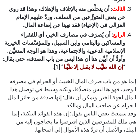
الثالث
: أن يتخلَّص منه بالإتلاف والإهلاك، وهذا قد روي
عن بعض المتورِّعين من السلف، وردَّ عليهم الإمام
الغزالي في (الإحياء) فقد نهينا عن إضاعة المال.
الرابع
: أن يُصرَف في مصارف الخير، أي للفقراء
والمساكين واليتامي وابن السبيل، وللمؤسَّسات الخيرية
الإسلامية الدعوية والاجتماعية، وهذا هو الوجه المتعيِّن.
وأودُّ أن أبيِّن هنا أن هذا ليس من باب الصدقة، حتي يقال:
“
إن الله طيِّب لا يقبل إلا طيِّبا
” [1].
إنما هو من باب صرف المال الخبيث أو الحرام في مصرفه
الوحيد، فهو هنا ليس متصدِّقا، ولكنه وسيط في توصيل هذا
المال لجهة الخير. ويمكن أن يقال: إنها صدقة من حائز المال
الحرام عن صاحب المال ومالكه.
وقد سمعتُ بعض الناس يقول: إن هذه الفوائد البنكية، إنما
هي ملك للمقترضين الذين اقترضوا ما يحتاجون إليه من
البنك، والأصل أن تردَّ هذه الأموال إلي أصحابها.