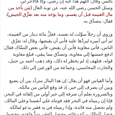
بالثمن وقال: اللهم هذا عنه إن رضي، وإلا فالأجر لي.
وسئل الحسن رضي الله عنه، عن توبة الغال (
مَن يأخذ من
مال الغنيمة قبل أن يقسم، وما يؤخذ منه بعد تفرُّق الجيش
)،
فقال: يتصدَّق به.
وروي أن رجلاً سوَّلت له نفسه، فغلَّ مائة دينار من الغنيمة،
ثم أتي أميره ليردَّها عليه فأبي أن يقبضها، وقال له: تفرَّق
الناس، فأتي معاوية فأبي أن يقبض، فأتي بعض النسَّاك فقال:
ادفع خمسها إلي معاوية، وتصدَّق مما يبقي، فبلغ معاوية
قوله، فتلهف إذ لم يخطر له ذلك، وقد ذهب أحمد بن حنبل،
والحارث المحاسبي، وجماعة من الورعين إلي ذلك.
وأما القياس فهو أن يقال: إن هذا المال متردِّد بين أن يضيع
وبين أن يصرف إلي خير، إذ قد وقع اليأس من مالكه،
وبالضرورة يعلم أن صرفه إلي خير أولي من إلقائه في البحر،
فإنا إن رميناه في البحر فقد فوتناه علي أنفسنا وعلي المالك،
ولم تحصل منه فائدة، وإذا رميناه في يد فقير يدعو لمالكه
حصل للمالك بركة دعائه، وحصل للفقير سدُّ حاجته، وحصول