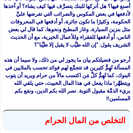
أصنع فيها؟ هل أتركها للبنك يتصرَّف فيها كيف يشاء؟ أو آخذها
لأدفعها في بعض المكوس والضرائب التي تفرضها عليَّ
الحكومة، وكثيرًا ما تكون جائرة، أو أدفعها في المحروقات
مثل بنزين السيارة، وغاز المطبخ ونحوها، كما قال لي بعض
الناس، أو أدفعها للفقراء وللأعمال الخيرية، مع أن الحديث
الشريف يقول: “إن الله طيِّب لا يقبل إلا طيِّبا”؟
أرجو من فضيلتكم بيان ما يجوز لي من ذلك، ولا سيما أن هذه
المسألة تُهِمُّ كثيرين قد تتجمَّع لهم فوائد تحسب بالملايين في
البنوك، كما تُهِمُّ كلَّ مَن اكتسب مالاً من حرام ويريد أن يتوب
ويتطهَّر! ماذا يفعل في هذا المال الخبيث، حتي يلقي الله
بريء الذمَّة مقبول التوبة. نصر الله بكم الدين، ونفع بكم
المسلمين!!
التخلص من المال الحرام