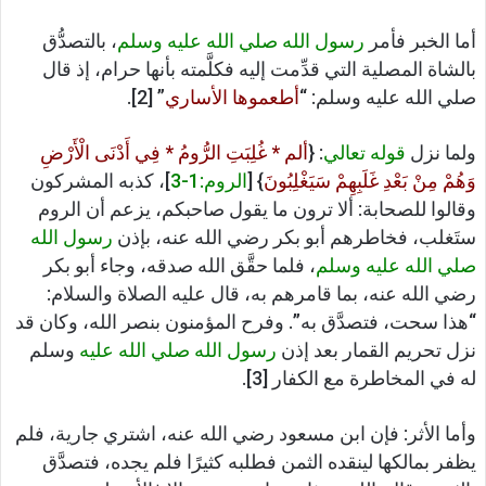
أما الخبر فأمر
رسول الله صلي الله عليه وسلم
، بالتصدُّق
بالشاة المصلية التي قدِّمت إليه فكلَّمته بأنها حرام، إذ قال
صلي الله عليه وسلم: “
أطعموها الأساري
” [2].
ولما نزل
قوله تعالي
: {
ألم * غُلِبَتِ الرُّومُ * فِي أَدْنَى الْأَرْضِ
وَهُمْ مِنْ بَعْدِ غَلَبِهِمْ سَيَغْلِبُونَ
} [
الروم:1-3
]، كذبه المشركون
وقالوا للصحابة: ألا ترون ما يقول صاحبكم، يزعم أن الروم
ستَغلب، فخاطرهم أبو بكر رضي الله عنه، بإذن
رسول الله
صلي الله عليه وسلم
، فلما حقَّق الله صدقه، وجاء أبو بكر
رضي الله عنه، بما قامرهم به، قال عليه الصلاة والسلام:
“هذا سحت، فتصدَّق به”. وفرح المؤمنون بنصر الله، وكان قد
نزل تحريم القمار بعد إذن
رسول الله صلي الله عليه
وسلم
له في المخاطرة مع الكفار [3].
وأما الأثر: فإن ابن مسعود رضي الله عنه، اشتري جارية، فلم
يظفر بمالكها لينقده الثمن فطلبه كثيرًا فلم يجده، فتصدَّق