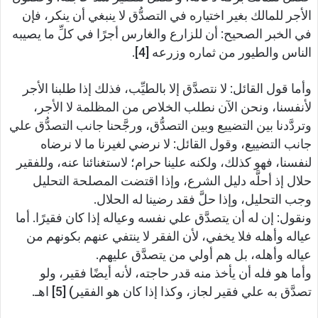
الأجر للمالك بغير اختياره في التصدُّق لا ينبغي أن ينكر، فإن
في الخبر الصحيح: أن للزارع والغارس أجرًا في كلِّ ما يصيبه
الناس والطيور من ثماره وزرعه [4].
وأما قول القائل: لا نتصدَّق إلا بالطيِّب، فذلك إذا طلبنا الأجر
لأنفسنا، ونحن الآن نطلب الخلاص من المظلمة لا الأجر،
وتردَّدنا بين التضييع وبين التصدُّق، ورجَّحنا جانب التصدُّق علي
جانب التضييع، وقول القائل: لا نرضي لغيرنا ما لا نرضاه
لنفسنا، فهو كذلك، ولكنه علينا حرام؛ لاستغنائنا عنه، وللفقير
حلال إذ أحلَّه دليل الشرع، وإذا اقتضت المصلحة التحليل
وجب التحليل، وإذا حلَّ فقد رضينا له الحلال.
ونقول: إن له أن يتصدَّق علي نفسه وعياله إذا كان فقيرًا. أما
عياله وأهله فلا يخفي، لأن الفقر لا ينتفي عنهم بكونهم من
عياله وأهله، بل هم أولي من يتصدَّق عليهم.
وأما هو فله أن يأخذ منه قدر حاجته، لأنه أيضًا فقير، ولو
تصدَّق به علي فقير لجاز، وكذا إذا كان هو الفقير) [5] اهـ.