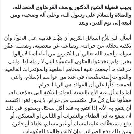
يجيب فضيلة الشيخ الدكتور يوسف القرضاوي ا
لحمد لله،
والصلاة والسلام على رسول الله، وعلى آله وصحبه، ومن
اتبعه إلى يوم الدين، وبعد :
أسأل الله للأخ السائل الكريم أن يثبِّت قدميه علي الحقِّ، وأن
يكفيه بحلاله عن حرامه، وبطاعته عن معصيته، وبفضله عمَّن
سواه، وأحمد الله تعالي أن الكثيرين من أبناء أمتنا لا زالوا
بخير، ولم ينخدعوا بالفتاوي المتسيِّبة التي لا زمام لها، والتي
خرقت ما أجمعت عليه المجامع العلمية والمؤتمرات العالمية،
والندوات المتخصِّصة، في عدد من عواصم الإسلام، والتي
أجمعت كلُّها علي أن الفوائد هي الربا الحرام.
أما ما سأل عنه الأخ بالنسبة للفوائد البنكية التي تجمَّعت له،
فشأنها شأن كلِّ مال مكتسب من حرام، لا يجوز لمَن اكتسبه
أن ينتفع به، لأنه إذا انتفع به فقد أكل سحتًا، ويستوي في ذلك
أن ينتفع به في الطعام والشراب أو اللباس أو المسكن، أو
دفع مستحقَّات عليه لمسلم أو غير مسلم، عادلة أو جائرة
ومن ذلك دفع الضرائب وإن كانت ظالمة للحكومات