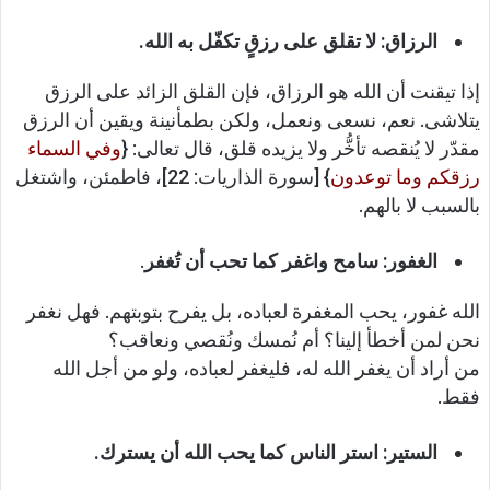
الرزاق: لا تقلق على رزقٍ تكفّل به الله.
إذا تيقنت أن الله هو الرزاق، فإن القلق الزائد على الرزق
يتلاشى. نعم، نسعى ونعمل، ولكن بطمأنينة ويقين أن الرزق
مقدّر لا يُنقصه تأخُّر ولا يزيده قلق، قال تعالى: {
وفي السماء
رزقكم وما توعدون
} [سورة الذاريات: 22]، فاطمئن، واشتغل
بالسبب لا بالهم.
الغفور: سامح واغفر كما تحب أن تُغفر
.
الله غفور، يحب المغفرة لعباده، بل يفرح بتوبتهم. فهل نغفر
نحن لمن أخطأ إلينا؟ أم نُمسك ونُقصي ونعاقب؟
من أراد أن يغفر الله له، فليغفر لعباده، ولو من أجل الله
فقط.
الستير: استر الناس كما يحب الله أن يسترك.