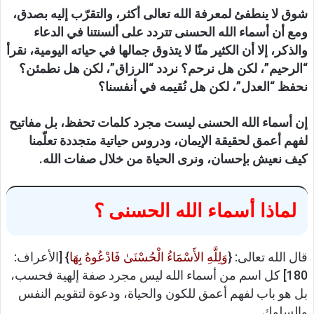
شوق لا ينطفئ لمعرفة الله تعالى أكثر، والتقرّب إليه بصدق،
ومع أن أسماء الله الحسنى تتردد على ألسنتنا في الدعاء
والذكر، إلا أن الكثير منّا لا يتذوق جمالها في حياته اليومية، نقرأ
“الرحيم”، لكن هل نرحم؟ نردد “الرزاق”، لكن هل نطمئن؟
نحفظ “العدل”، لكن هل نُقيمه في أنفسنا؟
إن أسماء الله الحسنى ليست مجرد كلمات تحفظ، بل مفاتيح
لفهم أعمق لحقيقة الإيمان، ودروس حياتية متجددة تعلّمنا
كيف نعيش بإحسان، ونرى الحياة من خلال صفات الله.
لماذا أسماء الله الحسنى ؟
قال الله تعالى: {
وَلِلَّهِ الأَسْمَاءُ الْحُسْنَىٰ فَادْعُوهُ بِهَا
} [الأعراف:
180] كل اسم من أسماء الله ليس مجرد صفة إلهية فحسب،
بل هو باب لفهم أعمق للكون والحياة، ودعوة لتقويم النفس
والسلوك.