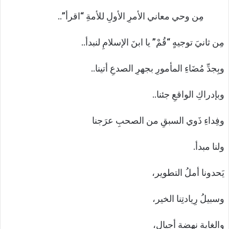
مِن وحي معاني الأمرِ الأولِ للأمةِ “اقرأ”..
مِن ثانيَ توجيهٍ “قُمْ” يا ابنَ الإسلامِ لنبدأ..
وبِجدِّ مُضَاءِ المأمورِ بجهرِ الصدعِ أتينا..
وبإدراكِ الواقعِ جئنا..
وفِداءِ ذَوي السبقِ من الصحبِ عرَجنا
ولنا مبدأ.
يَحدونا أملُ التطوير،
وسبيلُ رِيادتِنا الخير،
والغاية نهضة أجيال،