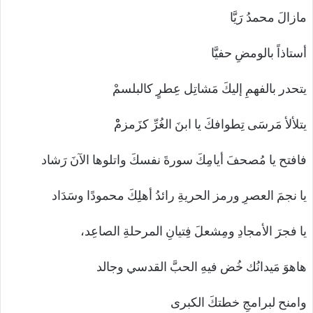
مازالَ محمدُ رَيَّا
أستاذاً بالومضِ حفيَّا
يتحدر بالفهمِ إليكَ مَشاتِل عِطرٍ كالبلسمْ
يتلألأ مَرسَى تِطوافكَ يا ابنَ الغُرِّ كزَمزمْْ
فافتح يا مُصحفَ أيامِكَ سورةَ نفسكَ واتلوها الآنَ رَشاد
يا نجمَ العصرِ ورمز الحريةِ رائدُ أهلِكَ محمودًا وسَدَاد
يا فجرَ الأمجادِ ومِشعلَ فِتيانِ المرحلةِ الصاعِد،
هاهوَ مَيدانُك خُض فيهِ الحبَّ القدسي وجالد
وامنح لبرامجِ خطتكَ الكبرى