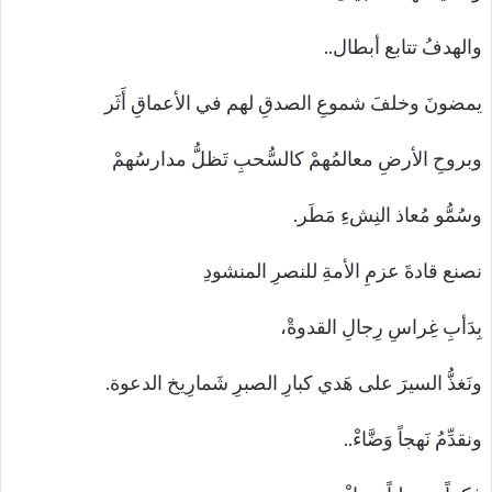
والهدفُ تتابع أبطال..
يمضونَ وخلفَ شموعِ الصدقِ لهم في الأعماقِ أَثَر
وبروحِ الأرضِ معالمُهمْ كالسُّحبِ تَظلُّ مدارسُهمْ
وسُمُّو مُعاذ النِشءِ مَطَر.
نصنع قادةَ عزمِ الأمةِ للنصرِ المنشودِ
بِدَأبِ غِراسِ رِجالِ القدوةْ،
ونَغذُّ السيرَ على هَدي كبارِ الصبرِ شَمارِيخ الدعوة.
ونقدِّمُ نَهجاً وَضَّاءْ..