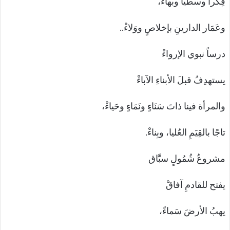
فِكراً وسطياً وبهاءْ،
وعَمَار الدارينِ بإخلاصٍ ووَلاءْ..
درساً نبوي الإرواءْ
يستهدِفُ قبلَ الأبناءِ الآباءْ
والمرأة فينا ذاتَ سَنَاءٍ ونَمَاءٍ وحَياءْ،
تاجًا بالقِيَمِ العُليا، وبِناءْ.
مشروعُ شُمُولٍ سبَّاق
يفتح للقادمِ آفاقْ
يهبُ الأرضَ سَماءً،