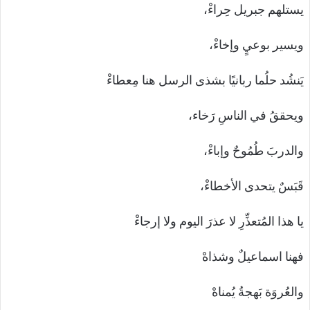
يستلهم جبريل حِراءْ،
ويسير بوعيٍ وإخاءْ،
يَنشُد حلُما ربانيًا بشذى الرسل هنا مِعطاءْ
ويحققُ في الناسِ رَخاء،
والدربَ طُمُوحٌ وإباءْ،
قَبَسٌ يتحدى الأخطاءْ،
يا هذا المُتعذِّرِ لا عذرَ اليوم ولا إرجاءْ
فهنا اسماعيلٌ وشذاهْ
والعُروَة بَهجةُ يُمناهْ