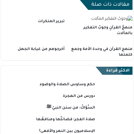
مقالات ذات صلة
تبرير المنكرات
منهجُ القرآنِ وجوبُ التفكير
بالمآلات
منهج القرآن في وحدة الأمة وجمع
أخرجوهم من غيابة الجهل
كلمتها
الاكثر قراءة
حكم وساوس الصلاة والوضوء
دورس من الهجرة
السِّوَاكُ: من سنن النبيّ ﷺ
صلاة الفجر: فضائلُها ومنافعُها
الإسلاميون بين النهر والأفعى!